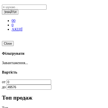
ЗНАЙТИ
0
0
0
АКЦІЇ
Close
Фільтрувати
Завантаження...
Вартість
от
до
Топ продаж
Топ