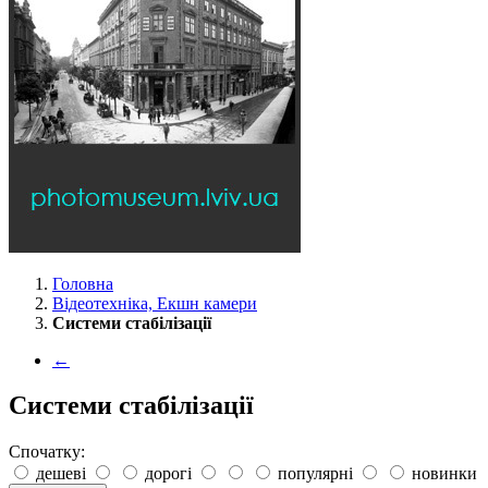
Головна
Відеотехніка, Екшн камери
Системи стабілізації
←
Системи стабілізації
Спочатку:
дешеві
дорогі
популярні
новинки