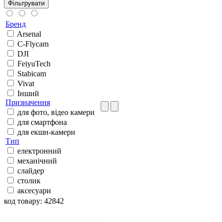
Фільтрувати
Бренд
Arsenal
C-Flycam
DJI
FeiyuTech
Stabicam
Vivat
Інший
Призначення
для фото, відео камери
для смартфона
для екшн-камери
Тип
електронний
механічний
слайдер
столик
аксесуари
код товару: 42842