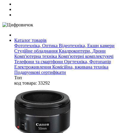
Каталог товарів
Фототехніка, Оптика
Відеотехніка, Екшн камери
Студійне обладнання
Квадрокоптери, Дрони
Комп'ютерна техніка
Комп'ютерні комплектуючі
Телефони та смартфони
Оргтехніка, Фотопапір
Електроживлення
Комісійна, вживана техніка
Подарункові сертифікати
Топ
код товара: 33292