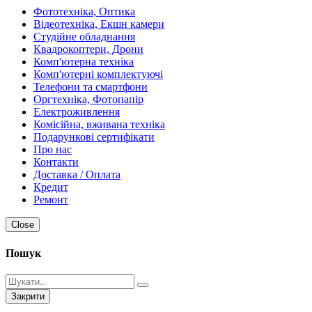
Фототехніка, Оптика
Відеотехніка, Екшн камери
Студійне обладнання
Квадрокоптери, Дрони
Комп'ютерна техніка
Комп'ютерні комплектуючі
Телефони та смартфони
Оргтехніка, Фотопапір
Електроживлення
Комісійна, вживана техніка
Подарункові сертифікати
Про нас
Контакти
Доставка / Оплата
Кредит
Ремонт
Close
Пошук
Закрити