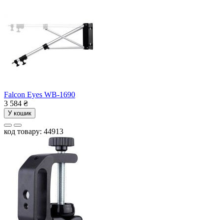
Falcon Eyes WB-1690
3 584
₴
У кошик
код товару: 44913