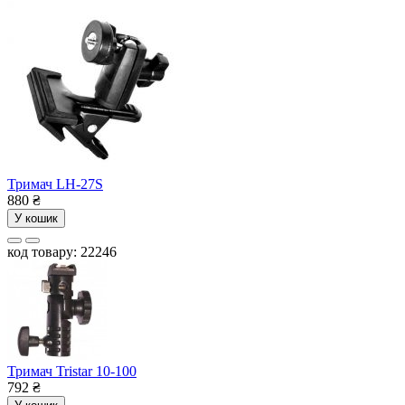
Тримач LH-27S
880
₴
У кошик
код товару: 22246
Тримач Tristar 10-100
792
₴