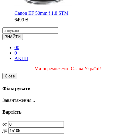
Canon EF 50mm f 1.8 STM
6499
₴
ЗНАЙТИ
0
0
0
АКЦІЇ
Ми переможемо! Слава Україні!
Close
Фільтрувати
Завантаження...
Вартість
от
до