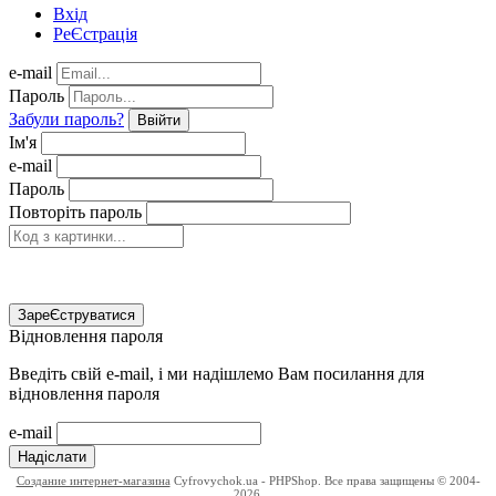
Вхід
РеЄстрація
e-mail
Пароль
Забули пароль?
Ввійти
Ім'я
e-mail
Пароль
Повторіть пароль
ЗареЄструватися
Відновлення пароля
Введіть свій e-mail, і ми надішлемо Вам посилання для
відновлення пароля
e-mail
Надіслати
Создание интернет-магазина
Cyfrovychok.ua - PHPShop. Все права защищены © 2004-
2026.