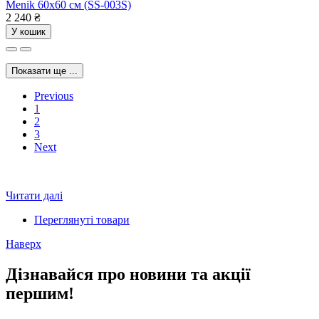
Menik 60x60 см (SS-003S)
2 240
₴
У кошик
Показати ще ...
Previous
1
2
3
Next
Читати далі
Переглянуті товари
Наверх
Дізнавайся про новини та акції
першим!