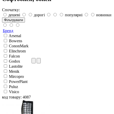
Спочатку:
дешеві
дорогі
популярні
новинки
Фільтрувати
Бренд
Arsenal
Bowens
CononMark
Elinchrom
Falcon
Godox
Lastolite
Menik
Mircopro
PowerPlant
Puluz
Visico
код товару: 4087