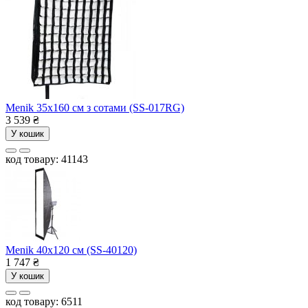
Menik 35x160 см з сотами (SS-017RG)
3 539
₴
У кошик
код товару: 41143
Menik 40x120 см (SS-40120)
1 747
₴
У кошик
код товару: 6511