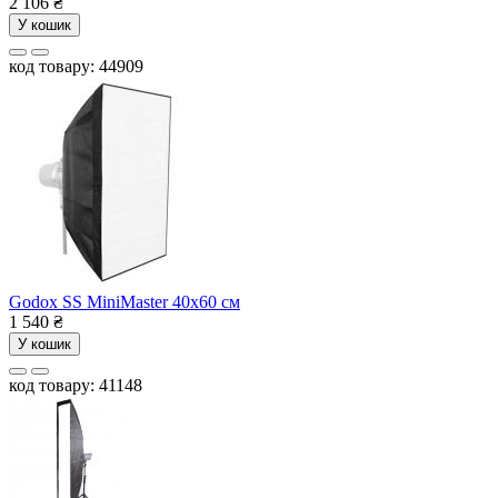
2 106
₴
У кошик
код товару: 44909
Godox SS MiniMaster 40х60 см
1 540
₴
У кошик
код товару: 41148