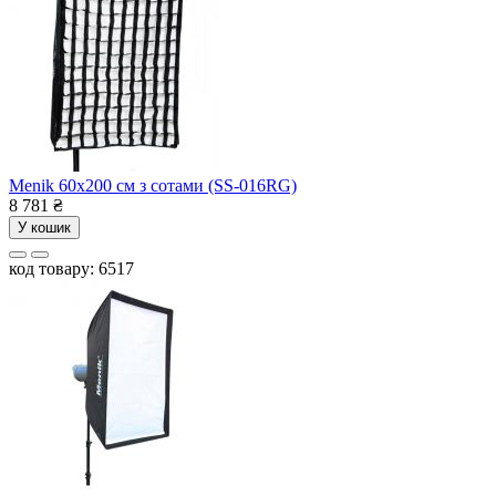
Menik 60x200 см з сотами (SS-016RG)
8 781
₴
У кошик
код товару: 6517