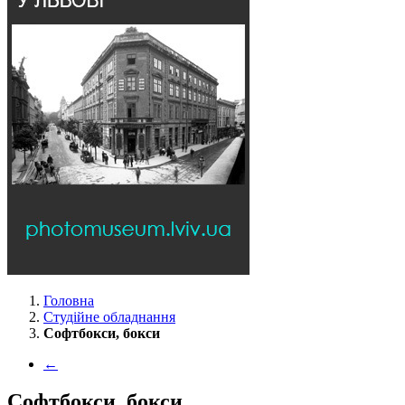
Головна
Студійне обладнання
Софтбокси, бокси
←
Софтбокси, бокси