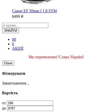
Canon EF 50mm f 1.8 STM
6499
₴
ЗНАЙТИ
0
0
0
АКЦІЇ
Ми переможемо! Слава Україні!
Close
Фільтрувати
Завантаження...
Вартість
от
до