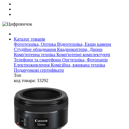
Каталог товарів
Фототехніка, Оптика
Відеотехніка, Екшн камери
Студійне обладнання
Квадрокоптери, Дрони
Комп'ютерна техніка
Комп'ютерні комплектуючі
Телефони та смартфони
Оргтехніка, Фотопапір
Електроживлення
Комісійна, вживана техніка
Подарункові сертифікати
Топ
код товара: 33292