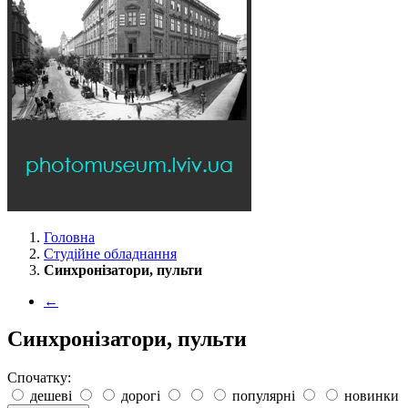
Головна
Студійне обладнання
Синхронізатори, пульти
←
Синхронізатори, пульти
Спочатку:
дешеві
дорогі
популярні
новинки