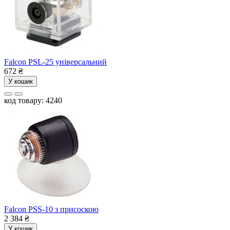
Falcon PSL-25 універсальний
672
₴
У кошик
код товару: 4240
Falcon PSS-10 з присоскою
2 384
₴
У кошик