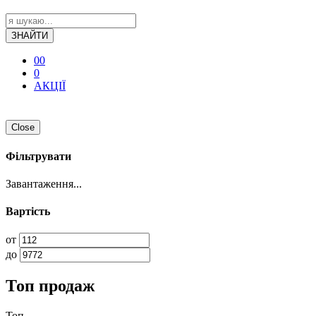
ЗНАЙТИ
0
0
0
АКЦІЇ
Close
Фільтрувати
Завантаження...
Вартість
от
до
Топ продаж
Топ