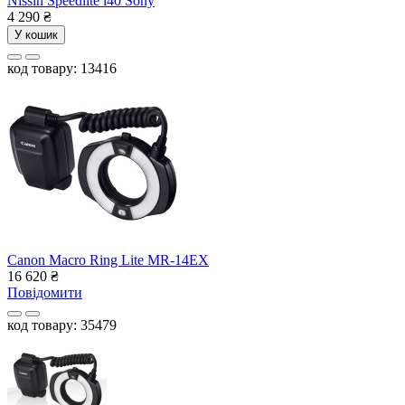
Nissin Speedlite i40 Sony
4 290
₴
У кошик
код товару: 13416
Canon Macro Ring Lite MR-14EX
16 620
₴
Повідомити
код товару: 35479