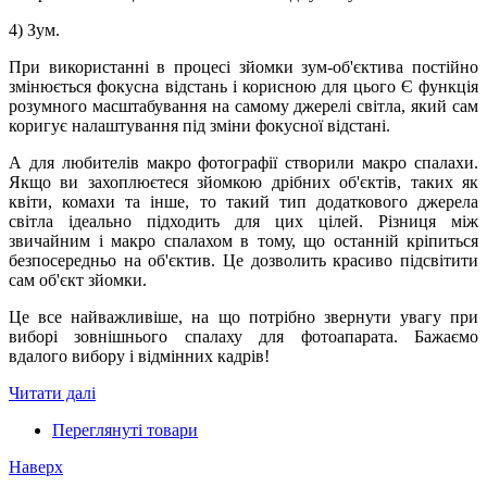
4) Зум.
При використанні в процесі зйомки зум-об'єктива постійно
змінюється фокусна відстань і корисною для цього Є функція
розумного масштабування на самому джерелі світла, який сам
коригує налаштування під зміни фокусної відстані.
А для любителів макро фотографії створили макро спалахи.
Якщо ви захоплюєтеся зйомкою дрібних об'єктів, таких як
квіти, комахи та інше, то такий тип додаткового джерела
світла ідеально підходить для цих цілей. Різниця між
звичайним і макро спалахом в тому, що останній кріпиться
безпосередньо на об'єктив. Це дозволить красиво підсвітити
сам об'єкт зйомки.
Це все найважливіше, на що потрібно звернути увагу при
виборі зовнішнього спалаху для фотоапарата. Бажаємо
вдалого вибору і відмінних кадрів!
Читати далі
Переглянуті товари
Наверх