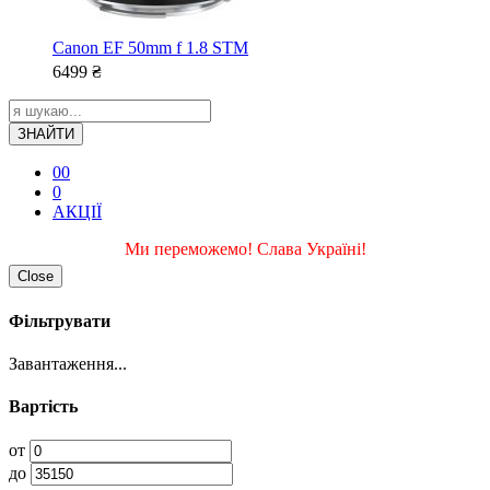
Canon EF 50mm f 1.8 STM
6499
₴
ЗНАЙТИ
0
0
0
АКЦІЇ
Ми переможемо! Слава Україні!
Close
Фільтрувати
Завантаження...
Вартість
от
до