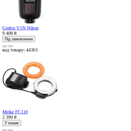
Godox V1N Nikon
9 408
₴
Під замовлення
код товару: 44363
Meike FC110
2 399
₴
У кошик