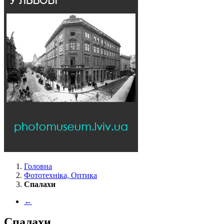
Головна
Фототехніка, Оптика
Спалахи
←
Спалахи