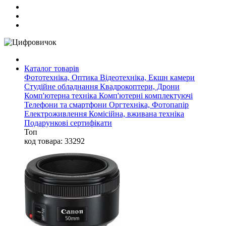
Каталог товарів
Фототехніка, Оптика
Відеотехніка, Екшн камери
Студійне обладнання
Квадрокоптери, Дрони
Комп'ютерна техніка
Комп'ютерні комплектуючі
Телефони та смартфони
Оргтехніка, Фотопапір
Електроживлення
Комісійна, вживана техніка
Подарункові сертифікати
Топ
код товара: 33292