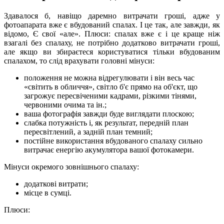
Здавалося б, навіщо даремно витрачати гроші, адже у
фотоапарата вже є вбудований спалах. І це так, але завжди, як
відомо, Є свої «але». Плюси: спалах вже є і це краще ніж
взагалі без спалаху, не потрібно додатково витрачати гроші,
але якщо ви збираєтеся користуватися тільки вбудованим
спалахом, то слід врахувати головні мінуси:
положення не можна відрегулювати і він весь час
«світить в обличчя», світло б'є прямо на об'єкт, що
загрожує пересвіченими кадрами, різкими тінями,
червоними очима та ін.;
ваша фотографія завжди буде виглядати плоскою;
слабка потужність і, як результат, передній план
пересвітлений, а задній план темний;
постійне використання вбудованого спалаху сильно
витрачає енергію акумулятора вашої фотокамери.
Мінуси окремого зовнішнього спалаху:
додаткові витрати;
місце в сумці.
Плюси: