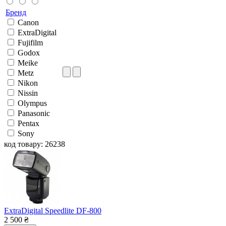
Бренд
Canon
ExtraDigital
Fujifilm
Godox
Meike
Metz
Nikon
Nissin
Olympus
Panasonic
Pentax
Sony
код товару: 26238
ExtraDigital Speedlite DF-800
2 500
₴