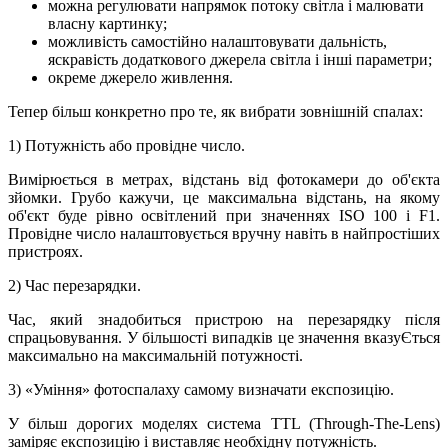
можна регулювати напрямок потоку світла і малювати
власну картинку;
можливість самостійно налаштовувати дальність,
яскравість додаткового джерела світла і інші параметри;
окреме джерело живлення.
Тепер більш конкретно про те, як вибрати зовнішній спалах:
1) Потужність або провідне число.
Вимірюється в метрах, відстань від фотокамери до об'єкта
зйомки. Грубо кажучи, це максимальна відстань, на якому
об'єкт буде рівно освітлений при значеннях ISO 100 і F1.
Провідне число налаштовується вручну навіть в найпростіших
пристроях.
2) Час перезарядки.
Час, який знадобиться пристрою на перезарядку після
спрацьовування. У більшості випадків це значення вказуЄться
максимально на максимальній потужності.
3) «Уміння» фотоспалаху самому визначати експозицію.
У більш дорогих моделях система TTL (Through-The-Lens)
заміряє експозицію і виставляє необхідну потужність.