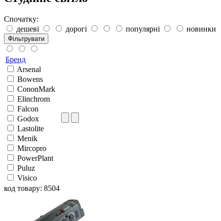
Спочатку:
дешеві
дорогі
популярні
новинки
Фільтрувати
Бренд
Arsenal
Bowens
CononMark
Elinchrom
Falcon
Godox
Lastolite
Menik
Mircopro
PowerPlant
Puluz
Visico
код товару: 8504