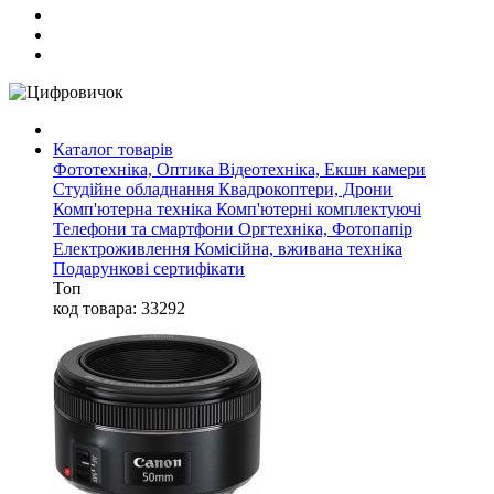
Каталог товарів
Фототехніка, Оптика
Відеотехніка, Екшн камери
Студійне обладнання
Квадрокоптери, Дрони
Комп'ютерна техніка
Комп'ютерні комплектуючі
Телефони та смартфони
Оргтехніка, Фотопапір
Електроживлення
Комісійна, вживана техніка
Подарункові сертифікати
Топ
код товара: 33292