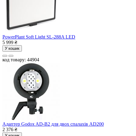
PowerPlant Soft Light SL-288A LED
5 999
₴
У кошик
код товару: 44904
Адаптер Godox AD-B2 для двох спалахів AD200
2 376
₴
У кошик