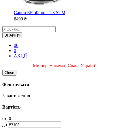
Canon EF 50mm f 1.8 STM
6499
₴
ЗНАЙТИ
0
0
0
АКЦІЇ
Ми переможемо! Слава Україні!
Close
Фільтрувати
Завантаження...
Вартість
от
до