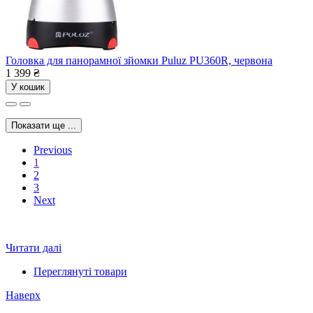
Головка для панорамної зйомки Puluz PU360R, червона
1 399
₴
У кошик
Показати ще ...
Previous
1
2
3
Next
Читати далі
Переглянуті товари
Наверх