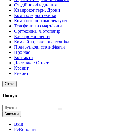
Студійне обладнання
Квадрокоптери, Дрони
Комп'ютерна техніка
Комп'ютерні комплектуючі
Телефони та смартфони
Оргтехніка, Фотопапір
Електроживлення
Комісійна, вживана техніка
Подарункові сертифікати
Про нас
Контакти
Доставка / Оплата
Кредит
Ремонт
Close
Пошук
Закрити
Вхід
РеЄстрація