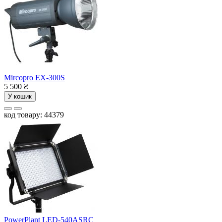
Mircopro EX-300S
5 500
₴
У кошик
код товару: 44379
PowerPlant LED-540ASRC