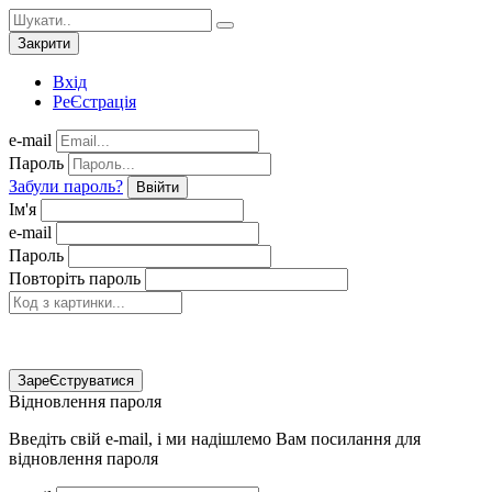
Закрити
Вхід
РеЄстрація
e-mail
Пароль
Забули пароль?
Ввійти
Ім'я
e-mail
Пароль
Повторіть пароль
ЗареЄструватися
Відновлення пароля
Введіть свій e-mail, і ми надішлемо Вам посилання для
відновлення пароля