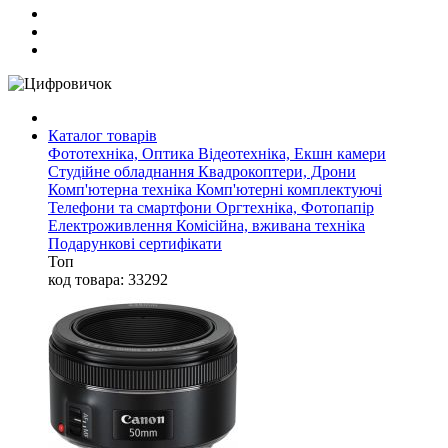
Каталог товарів
Фототехніка, Оптика
Відеотехніка, Екшн камери
Студійне обладнання
Квадрокоптери, Дрони
Комп'ютерна техніка
Комп'ютерні комплектуючі
Телефони та смартфони
Оргтехніка, Фотопапір
Електроживлення
Комісійна, вживана техніка
Подарункові сертифікати
Топ
код товара: 33292