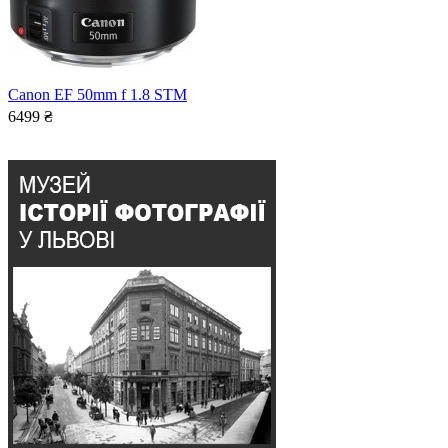
Canon EF 50mm f 1.8 STM
6499
₴