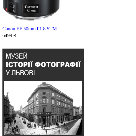
Canon EF 50mm f 1.8 STM
6499
₴