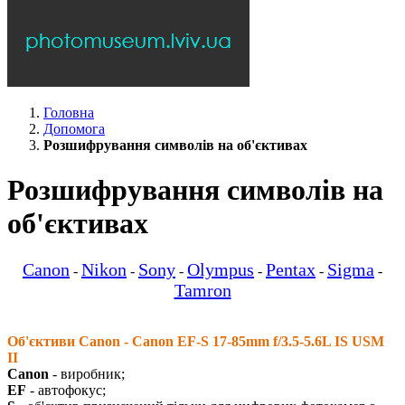
Головна
Допомога
Розшифрування символів на об'єктивах
Розшифрування символів на
об'єктивах
Canon
Nikon
Sony
Olympus
Pentax
Sigma
-
-
-
-
-
-
Tamron
Об'єктиви Canon - Canon EF-S 17-85mm f/3.5-5.6L IS USM
II
Canon
- виробник;
EF
- автофокус;