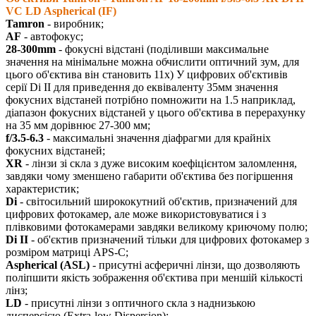
VC LD Aspherical (IF)
Tamron
- виробник;
AF
- автофокус;
28-300mm
- фокусні відстані (поділивши максимальне
значення на мінімальне можна обчислити оптичний зум, для
цього об'єктива він становить 11х) У цифрових об'єктивів
серії Di II для приведення до еквіваленту 35мм значення
фокусних відстаней потрібно помножити на 1.5 наприклад,
діапазон фокусних відстаней у цього об'єктива в перерахунку
на 35 мм дорівнює 27-300 мм;
f/3.5-6.3
- максимальні значення діафрагми для крайніх
фокусних відстаней;
XR
- лінзи зі скла з дуже високим коефіцієнтом заломлення,
завдяки чому зменшено габарити об'єктива без погіршення
характеристик;
Di
- світосильний ширококутний об'єктив, призначений для
цифрових фотокамер, але може використовуватися і з
плівковими фотокамерами завдяки великому криючому полю;
Di II
- об'єктив призначений тільки для цифрових фотокамер з
розміром матриці APS-C;
Aspherical (ASL)
- присутні асферичні лінзи, що дозволяють
поліпшити якість зображення об'єктива при меншій кількості
лінз;
LD
- присутні лінзи з оптичного скла з наднизькою
дисперсією (Extra-low Dispersion);