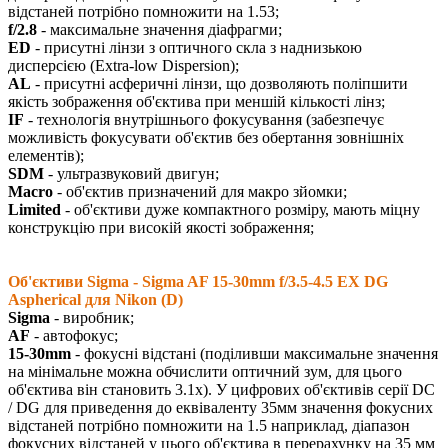
відстаней потрібно помножити на 1.53;
f/2.8
- максимальне значення діафрагми;
ED
- присутні лінзи з оптичного скла з наднизькою
дисперсією (Extra-low Dispersion);
AL
- присутні асферичні лінзи, що дозволяють поліпшити
якість зображення об'єктива при меншій кількості лінз;
IF
- технологія внутрішнього фокусування (забезпечує
можливість фокусувати об'єктив без обертання зовнішніх
елементів);
SDM
- ультразвуковий двигун;
Macro
- об'єктив призначений для макро зйомки;
Limited
- об'єктиви дуже компактного розміру, мають міцну
конструкцію при високій якості зображення;
Об'єктиви Sigma - Sigma AF 15-30mm f/3.5-4.5 EX DG
Aspherical для Nikon (D)
Sigma
- виробник;
AF
- автофокус;
15-30mm
- фокусні відстані (поділивши максимальне значення
на мінімальне можна обчислити оптичний зум, для цього
об'єктива він становить 3.1х). У цифрових об'єктивів серії DC
/ DG для приведення до еквіваленту 35мм значення фокусних
відстаней потрібно помножити на 1.5 наприклад, діапазон
фокусних відстаней у цього об'єктива в перерахунку на 35 мм