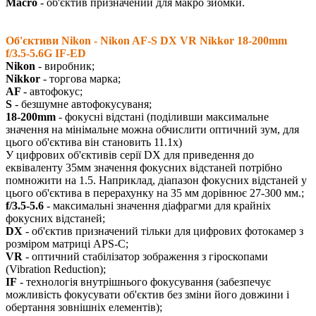
Macro
- об'єктив призначений для макро зйомки.
Об'єктиви Nikon - Nikon AF-S DX VR Nikkor 18-200mm
f/3.5-5.6G IF-ED
Nikon
- виробник;
Nikkor
- торгова марка;
AF
- автофокус;
S
- безшумне автофокусуваня;
18-200mm
- фокусні відстані (поділивши максимальне
значення на мінімальне можна обчислити оптичний зум, для
цього об'єктива він становить 11.1х)
У цифрових об'єктивів серії DX для приведення до
еквіваленту 35мм значення фокусних відстаней потрібно
помножити на 1.5. Наприклад, діапазон фокусних відстаней у
цього об'єктива в перерахунку на 35 мм дорівнює 27-300 мм.;
f/3.5-5.6
- максимальні значення діафрагми для крайніх
фокусних відстаней;
DX
- об'єктив призначений тільки для цифрових фотокамер з
розміром матриці APS-C;
VR
- оптичний стабілізатор зображення з гіроскопами
(Vibration Reduction);
IF
- технологія внутрішнього фокусування (забезпечує
можливість фокусувати об'єктив без зміни його довжини і
обертання зовнішніх елементів);