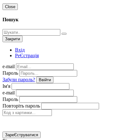
Close
Пошук
Закрити
Вхід
РеЄстрація
e-mail
Пароль
Забули пароль?
Ввійти
Ім'я
e-mail
Пароль
Повторіть пароль
ЗареЄструватися