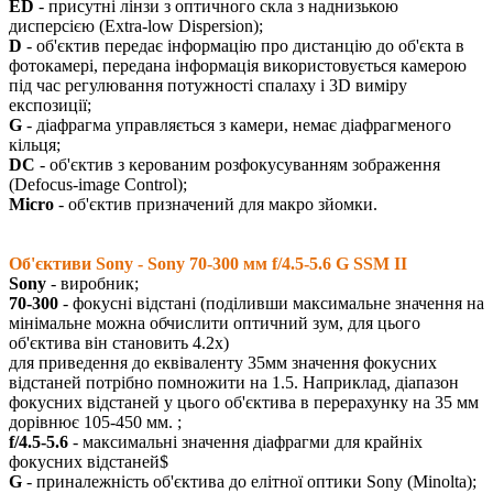
ED
- присутні лінзи з оптичного скла з наднизькою
дисперсією (Extra-low Dispersion);
D
- об'єктив передає інформацію про дистанцію до об'єкта в
фотокамері, передана інформація використовується камерою
під час регулювання потужності спалаху і 3D виміру
експозиції;
G
- діафрагма управляється з камери, немає діафрагменого
кільця;
DC
- об'єктив з керованим розфокусуванням зображення
(Defocus-image Control);
Micro
- об'єктив призначений для макро зйомки.
Об'єктиви Sony - Sony 70-300 мм f/4.5-5.6 G SSM II
Sony
- виробник;
70-300
- фокусні відстані (поділивши максимальне значення на
мінімальне можна обчислити оптичний зум, для цього
об'єктива він становить 4.2х)
для приведення до еквіваленту 35мм значення фокусних
відстаней потрібно помножити на 1.5. Наприклад, діапазон
фокусних відстаней у цього об'єктива в перерахунку на 35 мм
дорівнює 105-450 мм. ;
f/4.5-5.6
- максимальні значення діафрагми для крайніх
фокусних відстаней$
G
- приналежність об'єктива до елітної оптики Sony (Minolta);