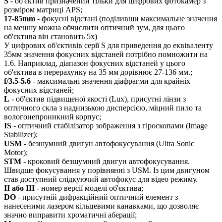
S
- об'єктив призначений тільки для цифрових фотокамер з
розміром матриці APS;
17-85mm
- фокусні відстані (поділивши максимальне значення
на меншу можна обчислити оптичний зум, для цього
об'єктива він становить 5х)
У цифрових об'єктивів серії S для приведення до еквіваленту
35мм значення фокусних відстаней потрібно помножити на
1.6. Наприклад, діапазон фокусних відстаней у цього
об'єктива в перерахунку на 35 мм дорівнює 27-136 мм.;
f/3.5-5.6
- максимальні значення діафрагми для крайніх
фокусних відстаней;
L
- об'єктив підвищеної якості (Lux), присутні лінзи з
оптичного скла з наднизькою дисперсією, міцний пило та
вологонепроникний корпус;
IS
- оптичний стабілізатор зображення з гіроскопами (Image
Stabilizer);
USM
- безшумний двигун автофокусування (Ultra Sonic
Motor);
STM
- кроковий безшумний двигун автофокусування.
Швидше фокусування у порівнянні з USM. Із цим двигуном
став доступний слідкуючий автофокус для відео режиму.
II або III
- номер версії моделі об'єктива;
DO
- присутній дифракційний оптичний елемент з
нанесеними лазером кільцевими канавками, що дозволяє
значно виправити хроматичні аберації;