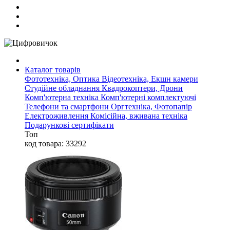
Каталог товарів
Фототехніка, Оптика
Відеотехніка, Екшн камери
Студійне обладнання
Квадрокоптери, Дрони
Комп'ютерна техніка
Комп'ютерні комплектуючі
Телефони та смартфони
Оргтехніка, Фотопапір
Електроживлення
Комісійна, вживана техніка
Подарункові сертифікати
Топ
код товара: 33292