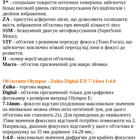
T*
- спеціальне покриття оптичних поверхонь забезпечує
більш високий рівень світлопропускання без відблисків і
двоїння зображення;
ZA
- присутні асферичні лінзи, що дозволяють поліпшити
якість зображення об'єктива при меншій кількості лінз;
SSM
- безшумний двигун автофокусування (SuperSonic
Motor);
STF
- об'єктив з режимом переходу фокуса (Trans Focus), що
забезпечує виключно м'який перехід від зони в фокусі до
розмиття;
II
- номер версії моделі об'єктива;
Macro
- об'єктив призначений для макро зйомки.
Об'єктиви Olympus - Zuiko Digital ED 7-14мм 1:4.0
Zuiko
- торгова марка;
Digital
- об'єктив призначений тільки для цифрових
фотокамер з розміром матриці Olympus E;
7-14mm
- фокусні відстані (поділивши максимальне значення
на мінімальне можна обчислити оптичний зум, для цього
об'єктива він становить 2х). Для приведення до еквіваленту
35мм значення фокусних відстаней потрібно помножити на 2.
Наприклад, діапазон фокусних відстаней у цього об'єктива в
перерахунку на 35 мм дорівнює 14-28 мм.;
1:4.0
- максимальні значення діафрагми для крайніх фокусних