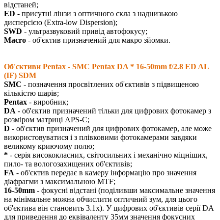
відстаней;
ED
- присутні лінзи з оптичного скла з наднизькою
дисперсією (Extra-low Dispersion);
SWD
- ультразвуковий привід автофокусу;
Macro
- об'єктив призначений для макро зйомки.
Об'єктиви Pentax - SMC Pentax DA * 16-50mm f/2.8 ED AL
(IF) SDM
SMC
- позначення просвітлених об'єктивів з підвищеною
кількістю шарів;
Pentax
- виробник;
DA
- об'єктив призначений тільки для цифрових фотокамер з
розміром матриці APS-C;
D
- об'єктив призначений для цифрових фотокамер, але може
використовуватися і з плівковими фотокамерами завдяки
великому криючому полю;
*
- серія висококласних, світосильних і механічно міцніших,
пило- та вологозахищених об'єктивів;
FA
- об'єктив передає в камеру інформацію про значення
діафрагми з максимальною MTF;
16-50mm
- фокусні відстані (поділивши максимальне значення
на мінімальне можна обчислити оптичний зум, для цього
об'єктива він становить 3.1х). У цифрових об'єктивів серії DA
для приведення до еквіваленту 35мм значення фокусних