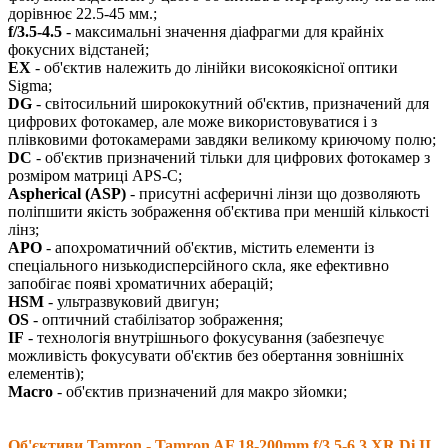
дорівнює 22.5-45 мм.;
f/3.5-4.5
- максимальні значення діафрагми для крайніх
фокусних відстаней;
EX
- об'єктив належить до лінійки високоякісної оптики
Sigma;
DG
- світосильний ширококутний об'єктив, призначений для
цифрових фотокамер, але може використовуватися і з
плівковими фотокамерами завдяки великому криючому полю;
DC
- об'єктив призначений тільки для цифрових фотокамер з
розміром матриці APS-C;
Aspherical (ASP)
- присутні асферичні лінзи що дозволяють
поліпшити якість зображення об'єктива при меншій кількості
лінз;
APO
- апохроматичний об'єктив, містить елементи із
спеціального низькодисперсійного скла, яке ефективно
запобігає появі хроматичних аберацій;
HSM
- ультразвуковий двигун;
OS
- оптичний стабілізатор зображення;
IF
- технологія внутрішнього фокусування (забезпечує
можливість фокусувати об'єктив без обертання зовнішніх
елементів);
Macro
- об'єктив призначений для макро зйомки;
Об'єктиви Tamron - Tamron AF 18-200mm f/3.5-6.3 XR Di II