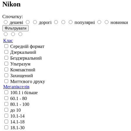
Nikon
Спочатку:
дешеві
дорогі
популярні
новинки
Фільтрувати
Клас
Середній формат
Дзеркальний
Бездзеркальний
Ультразум
Компактний
Захищений
Миттєвого друку
Мегапікселів
100.1 і більше
60.1 - 80
80.1 - 100
до 10
10.1-14
14.1-18
18.1-30