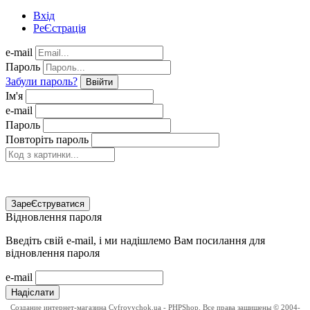
Вхід
РеЄстрація
e-mail
Пароль
Забули пароль?
Ввійти
Ім'я
e-mail
Пароль
Повторіть пароль
ЗареЄструватися
Відновлення пароля
Введіть свій e-mail, і ми надішлемо Вам посилання для
відновлення пароля
e-mail
Надіслати
Создание интернет-магазина
Cyfrovychok.ua - PHPShop. Все права защищены © 2004-