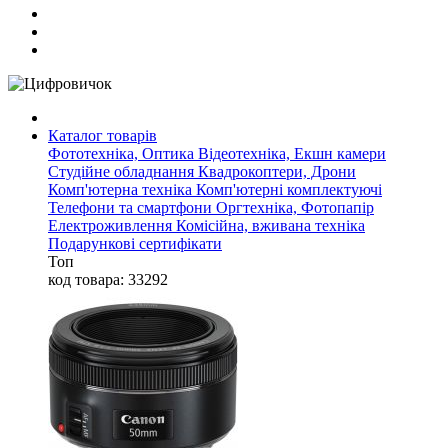
Каталог товарів
Фототехніка, Оптика
Відеотехніка, Екшн камери
Студійне обладнання
Квадрокоптери, Дрони
Комп'ютерна техніка
Комп'ютерні комплектуючі
Телефони та смартфони
Оргтехніка, Фотопапір
Електроживлення
Комісійна, вживана техніка
Подарункові сертифікати
Топ
код товара: 33292