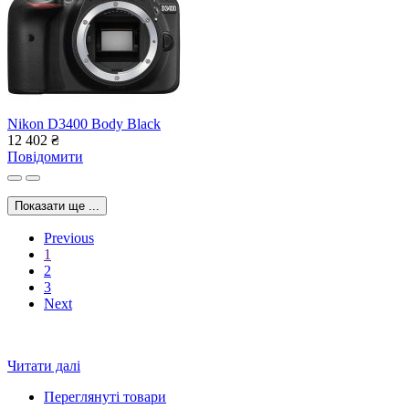
Nikon D3400 Body Black
12 402
₴
Повідомити
Показати ще ...
Previous
1
2
3
Next
Читати далі
Переглянуті товари