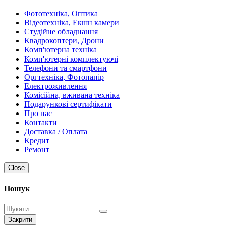
Фототехніка, Оптика
Відеотехніка, Екшн камери
Студійне обладнання
Квадрокоптери, Дрони
Комп'ютерна техніка
Комп'ютерні комплектуючі
Телефони та смартфони
Оргтехніка, Фотопапір
Електроживлення
Комісійна, вживана техніка
Подарункові сертифікати
Про нас
Контакти
Доставка / Оплата
Кредит
Ремонт
Close
Пошук
Закрити