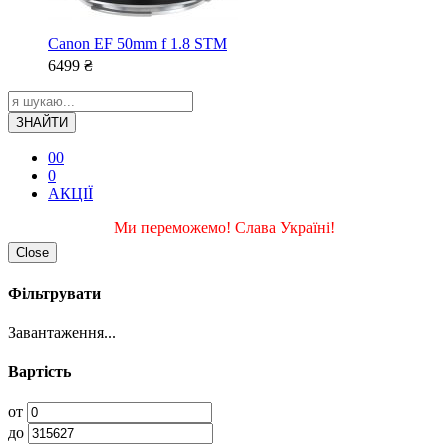
Canon EF 50mm f 1.8 STM
6499
₴
ЗНАЙТИ
0
0
0
АКЦІЇ
Ми переможемо! Слава Україні!
Close
Фільтрувати
Завантаження...
Вартість
от
до