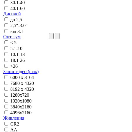
30.1-40
40.1-60
Дисплей
до 2,5
2,5″-3.0″
від 3.1
Опт. зум
≤ 5
5.1-10
10.1-18
18.1-26
>26
Запис відео (max)
6000 x 3164
7680 x 4320
8192 x 4320
1280x720
1920x1080
3840x2160
4096x2160
Живлення
CR2
АА