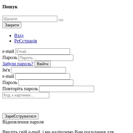
Пошук
Закрити
Вхід
РеЄстрація
e-mail
Пароль
Забули пароль?
Ввійти
Ім'я
e-mail
Пароль
Повторіть пароль
ЗареЄструватися
Відновлення пароля
Введіть свій e-mail, і ми надішлемо Вам посилання для