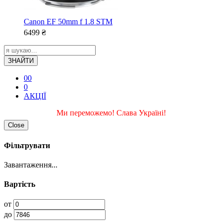
Canon EF 50mm f 1.8 STM
6499
₴
ЗНАЙТИ
0
0
0
АКЦІЇ
Ми переможемо! Слава Україні!
Close
Фільтрувати
Завантаження...
Вартість
от
до