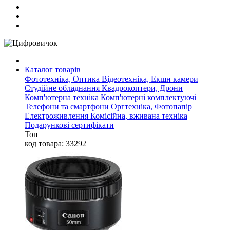
Каталог товарів
Фототехніка, Оптика
Відеотехніка, Екшн камери
Студійне обладнання
Квадрокоптери, Дрони
Комп'ютерна техніка
Комп'ютерні комплектуючі
Телефони та смартфони
Оргтехніка, Фотопапір
Електроживлення
Комісійна, вживана техніка
Подарункові сертифікати
Топ
код товара: 33292