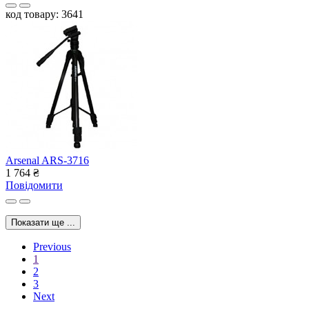
код товару: 3641
Arsenal ARS-3716
1 764
₴
Повідомити
Показати ще ...
Previous
1
2
3
Next