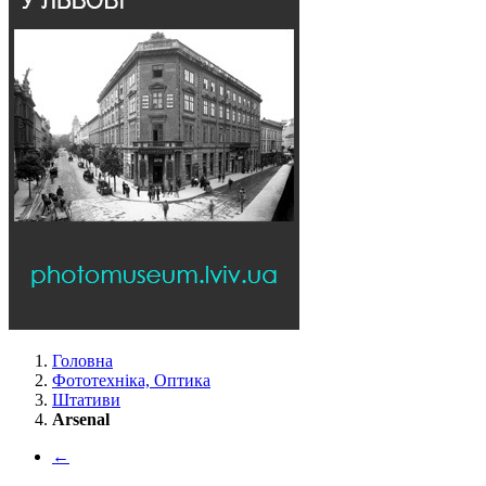
Головна
Фототехніка, Оптика
Штативи
Arsenal
←