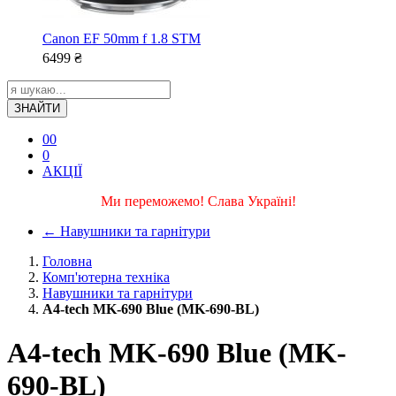
Canon EF 50mm f 1.8 STM
6499
₴
ЗНАЙТИ
0
0
0
АКЦІЇ
Ми переможемо! Слава Україні!
←
Навушники та гарнітури
Головна
Комп'ютерна техніка
Навушники та гарнітури
A4-tech MK-690 Blue (MK-690-BL)
A4-tech MK-690 Blue (MK-
690-BL)