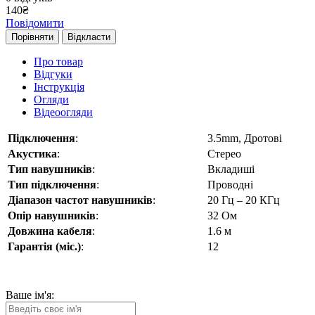
140
₴
Повідомити
Порівняти
Відкласти
Про товар
Відгуки
Інструкція
Огляди
Відеоогляди
Підключення
:
3.5mm, Дротові
Акустика
:
Стерео
Тип навушників
:
Вкладиші
Тип підключення
:
Проводні
Діапазон частот навушників
:
20 Гц – 20 КГц
Опір навушників
:
32 Ом
Довжина кабеля
:
1.6 м
Гарантія (міс.)
:
12
Ваше ім'я: