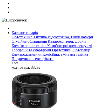
Каталог товарів
Фототехніка, Оптика
Відеотехніка, Екшн камери
Студійне обладнання
Квадрокоптери, Дрони
Комп'ютерна техніка
Комп'ютерні комплектуючі
Телефони та смартфони
Оргтехніка, Фотопапір
Електроживлення
Комісійна, вживана техніка
Подарункові сертифікати
Топ
код товара: 33292