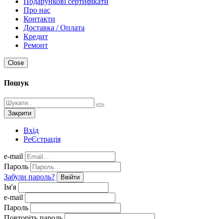
Подарункові сертифікати
Про нас
Контакти
Доставка / Оплата
Кредит
Ремонт
Close
Пошук
Закрити
Вхід
РеЄстрація
e-mail
Пароль
Забули пароль?
Ввійти
Ім'я
e-mail
Пароль
Повторіть пароль