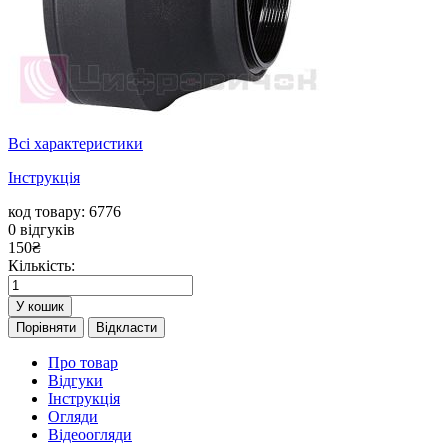
Всі характеристики
Інструкція
код товару: 6776
0
відгуків
150
₴
Кількість:
У кошик
Порівняти
Відкласти
Про товар
Відгуки
Інструкція
Огляди
Відеоогляди