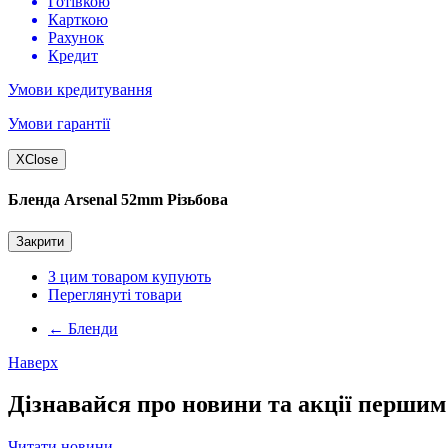
Готівкою
Карткою
Рахунок
Кредит
Умови кредитування
Умови гарантії
X
Close
Бленда Arsenal 52mm Різьбова
Закрити
З цим товаром купують
Переглянуті товари
←
Бленди
Наверх
Дізнавайся про новини та акції першим
Читати новини