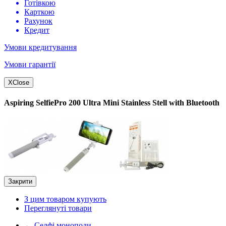
Готівкою
Карткою
Рахунок
Кредит
Умови кредитування
Умови гарантії
X
Close
Aspiring SelfiePro 200 Ultra Mini Stainless Stell with Bluetooth
Закрити
З цим товаром купують
Переглянуті товари
←
Селфі моноподи