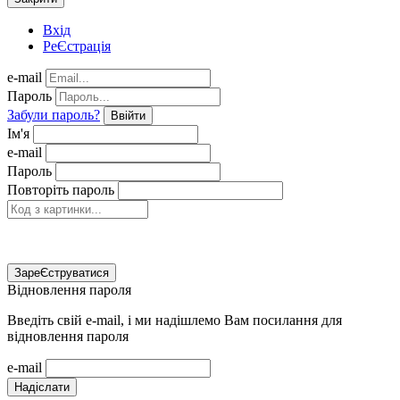
Вхід
РеЄстрація
e-mail
Пароль
Забули пароль?
Ввійти
Ім'я
e-mail
Пароль
Повторіть пароль
ЗареЄструватися
Відновлення пароля
Введіть свій e-mail, і ми надішлемо Вам посилання для
відновлення пароля
e-mail
Надіслати