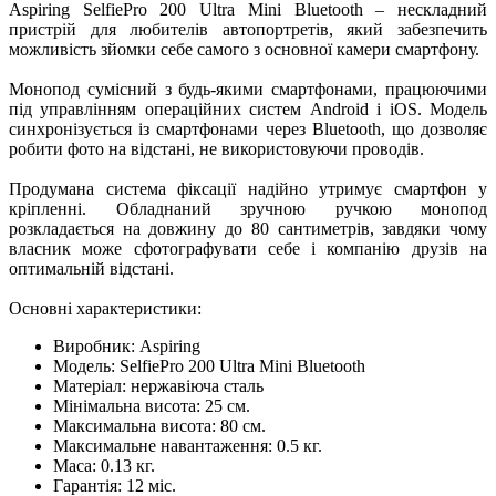
Aspiring SelfiePro 200 Ultra Mini Bluetooth – нескладний
пристрій для любителів автопортретів, який забезпечить
можливість зйомки себе самого з основної камери смартфону.
Монопод сумісний з будь-якими смартфонами, працюючими
під управлінням операційних систем Android і iOS. Модель
синхронізується із смартфонами через Bluetooth, що дозволяє
робити фото на відстані, не використовуючи проводів.
Продумана система фіксації надійно утримує смартфон у
кріпленні. Обладнаний зручною ручкою монопод
розкладається на довжину до 80 сантиметрів, завдяки чому
власник може сфотографувати себе і компанію друзів на
оптимальній відстані.
Основні характеристики:
Виробник: Aspiring
Модель: SelfiePro 200 Ultra Mini Bluetooth
Матеріал: нержавіюча сталь
Мінімальна висота: 25 см.
Максимальна висота: 80 см.
Максимальне навантаження: 0.5 кг.
Маса: 0.13 кг.
Гарантія: 12 міс.