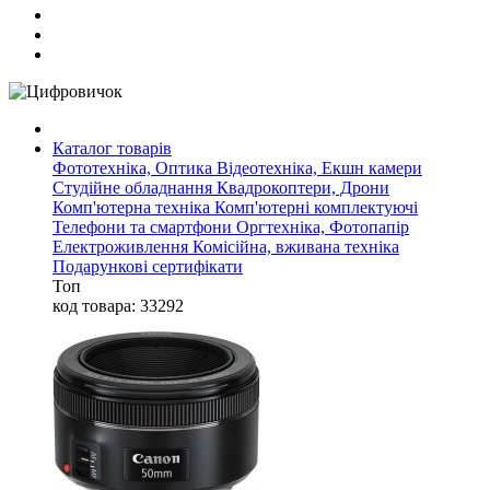
Каталог товарів
Фототехніка, Оптика
Відеотехніка, Екшн камери
Студійне обладнання
Квадрокоптери, Дрони
Комп'ютерна техніка
Комп'ютерні комплектуючі
Телефони та смартфони
Оргтехніка, Фотопапір
Електроживлення
Комісійна, вживана техніка
Подарункові сертифікати
Топ
код товара: 33292