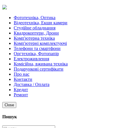
Фототехніка, Оптика
Відеотехніка, Екшн камери
Студійне обладнання
Квадрокоптери, Дрони
Комп'ютерна техніка
Комп'ютерні комплектуючі
Телефони та смартфони
Оргтехніка, Фотопапір
Електроживлення
Комісійна, вживана техніка
Подарункові сертифікати
Про нас
Контакти
Доставка / Оплата
Кредит
Ремонт
Close
Пошук