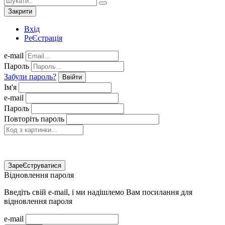
Закрити
Вхід
РеЄстрація
e-mail
Пароль
Забули пароль?
Ввійти
Ім'я
e-mail
Пароль
Повторіть пароль
ЗареЄструватися
Відновлення пароля
Введіть свій e-mail, і ми надішлемо Вам посилання для
відновлення пароля
e-mail