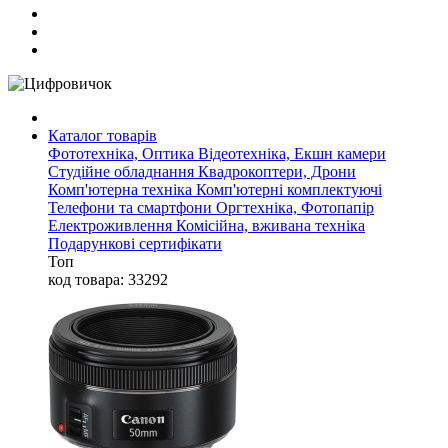
Каталог товарів
Фототехніка, Оптика
Відеотехніка, Екшн камери
Студійне обладнання
Квадрокоптери, Дрони
Комп'ютерна техніка
Комп'ютерні комплектуючі
Телефони та смартфони
Оргтехніка, Фотопапір
Електроживлення
Комісійна, вживана техніка
Подарункові сертифікати
Топ
код товара: 33292