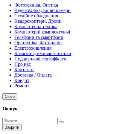
Фототехніка, Оптика
Відеотехніка, Екшн камери
Студійне обладнання
Квадрокоптери, Дрони
Комп'ютерна техніка
Комп'ютерні комплектуючі
Телефони та смартфони
Оргтехніка, Фотопапір
Електроживлення
Комісійна, вживана техніка
Подарункові сертифікати
Про нас
Контакти
Доставка / Оплата
Кредит
Ремонт
Close
Пошук
Закрити