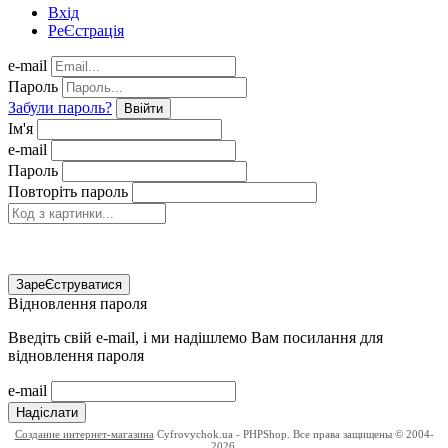
Вхід
РеЄстрація
e-mail
Пароль
Забули пароль?
Ввійти
Ім'я
e-mail
Пароль
Повторіть пароль
ЗареЄструватися
Відновлення пароля
Введіть свій e-mail, і ми надішлемо Вам посилання для
відновлення пароля
e-mail
Надіслати
Создание интернет-магазина
Cyfrovychok.ua - PHPShop. Все права защищены © 2004-
2026.