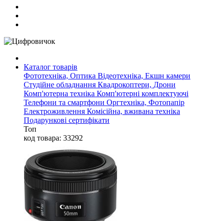
Каталог товарів
Фототехніка, Оптика
Відеотехніка, Екшн камери
Студійне обладнання
Квадрокоптери, Дрони
Комп'ютерна техніка
Комп'ютерні комплектуючі
Телефони та смартфони
Оргтехніка, Фотопапір
Електроживлення
Комісійна, вживана техніка
Подарункові сертифікати
Топ
код товара: 33292