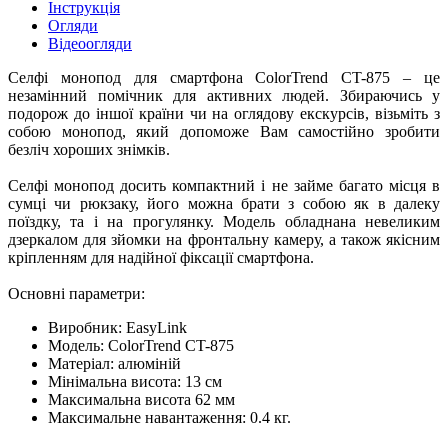
Інструкція
Огляди
Відеоогляди
Селфі монопод для смартфона ColorTrend CT-875 – це
незамінний помічник для активних людей. Збираючись у
подорож до іншої країни чи на оглядову екскурсів, візьміть з
собою монопод, який допоможе Вам самостійно зробити
безліч хороших знімків.
Селфі монопод досить компактний і не займе багато місця в
сумці чи рюкзаку, його можна брати з собою як в далеку
поїздку, та і на прогулянку. Модель обладнана невеликим
дзеркалом для зйомки на фронтальну камеру, а також якісним
кріпленням для надійної фіксації смартфона.
Основні параметри:
Виробник: EasyLink
Модель: ColorTrend CT-875
Матеріал: алюміній
Мінімальна висота: 13 см
Максимальна висота 62 мм
Максимальне навантаження: 0.4 кг.