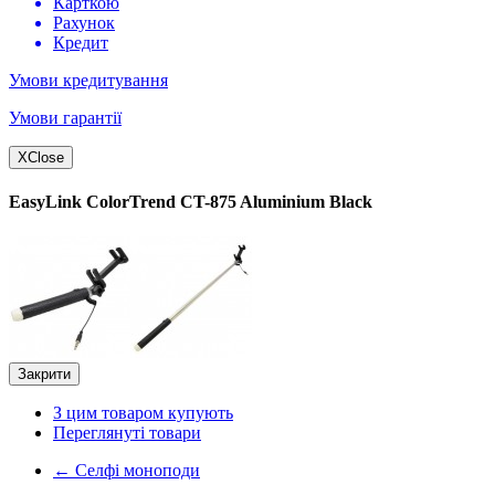
Карткою
Рахунок
Кредит
Умови кредитування
Умови гарантії
X
Close
EasyLink ColorTrend CT-875 Aluminium Black
Закрити
З цим товаром купують
Переглянуті товари
←
Селфі моноподи