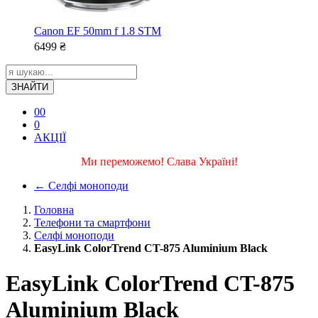
Canon EF 50mm f 1.8 STM
6499
₴
ЗНАЙТИ
0
0
0
АКЦІЇ
Ми переможемо! Слава Україні!
←
Селфі моноподи
Головна
Телефони та смартфони
Селфі моноподи
EasyLink ColorTrend CT-875 Aluminium Black
EasyLink ColorTrend CT-875
Aluminium Black