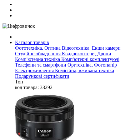
Каталог товарів
Фототехніка, Оптика
Відеотехніка, Екшн камери
Студійне обладнання
Квадрокоптери, Дрони
Комп'ютерна техніка
Комп'ютерні комплектуючі
Телефони та смартфони
Оргтехніка, Фотопапір
Електроживлення
Комісійна, вживана техніка
Подарункові сертифікати
Топ
код товара: 33292