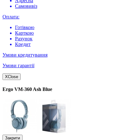
Адресна
Самовивіз
Оплата:
Готівкою
Карткою
Рахунок
Кредит
Умови кредитування
Умови гарантії
X
Close
Ergo VM-360 Ash Blue
Закрити