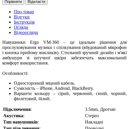
Порівняти
Відкласти
Про товар
Відгуки
Інструкція
Огляди
Відеоогляди
Навушники Ergo VM-360 – це ідеальне рішення для
прослуховування музики і спілкування (вбудований мікрофон
і кнопка прийому викликів). Стильний зручний дизайн і м'які
амбушури зі штучної шкіри забезпечать максимальний
комфорт використання.
Особливості:
Односторонній міцний кабель.
Сумісність – iPhone, Android, BlackBerry.
Варіанти кольору – сірий, червоний, синій, чорний,
фіолетовий, білий.
Підключення
:
3.5mm, Дротові
Акустика
:
Стерео
Тип навушників
:
Накладні
Тип підключення
:
Проводні