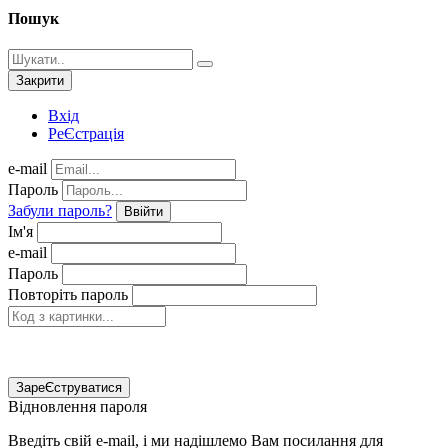
Пошук
Закрити
Вхід
РеЄстрація
e-mail
Пароль
Забули пароль?
Ввійти
Ім'я
e-mail
Пароль
Повторіть пароль
ЗареЄструватися
Відновлення пароля
Введіть свій e-mail, і ми надішлемо Вам посилання для