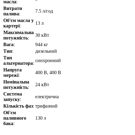
масла
:
Витрати
7.5 л/год
палива
:
Об'єм масла у
13 л
картері
:
Максимальна
30 кВт
потужність
:
Вага
:
944 кг
Тип
:
дизельний
Тип
синхронний
альтернатора
:
Напруга
400 В, 400 В
мережі
:
Номінальна
24 кВт
потужність
:
Система
електрична
запуску
:
Кількість фаз
:
трифазний
Об'єм
паливного
130 л
бака
: