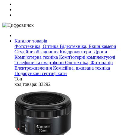
Каталог товарів
Фототехніка, Оптика
Відеотехніка, Екшн камери
Студійне обладнання
Квадрокоптери, Дрони
Комп'ютерна техніка
Комп'ютерні комплектуючі
Телефони та смартфони
Оргтехніка, Фотопапір
Електроживлення
Комісійна, вживана техніка
Подарункові сертифікати
Топ
код товара: 33292