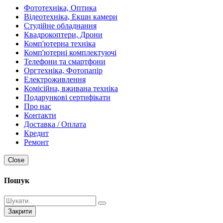
Фототехніка, Оптика
Відеотехніка, Екшн камери
Студійне обладнання
Квадрокоптери, Дрони
Комп'ютерна техніка
Комп'ютерні комплектуючі
Телефони та смартфони
Оргтехніка, Фотопапір
Електроживлення
Комісійна, вживана техніка
Подарункові сертифікати
Про нас
Контакти
Доставка / Оплата
Кредит
Ремонт
Close
Пошук
Закрити