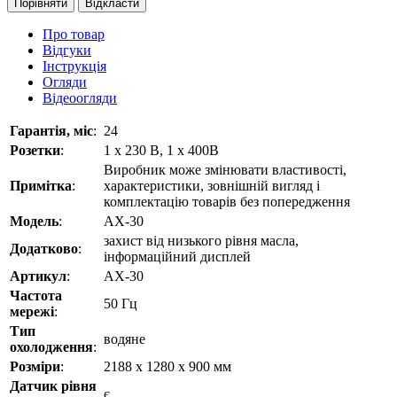
Порівняти
Відкласти
Про товар
Відгуки
Інструкція
Огляди
Відеоогляди
Гарантія, міс
:
24
Розетки
:
1 x 230 В, 1 х 400В
Виробник може змінювати властивості,
Примітка
:
характеристики, зовнішній вигляд і
комплектацію товарів без попередження
Модель
:
AX-30
захист від низького рівня масла,
Додатково
:
інформаційний дисплей
Артикул
:
AX-30
Частота
50 Гц
мережі
:
Тип
водяне
охолодження
:
Розміри
:
2188 х 1280 х 900 мм
Датчик рівня
є