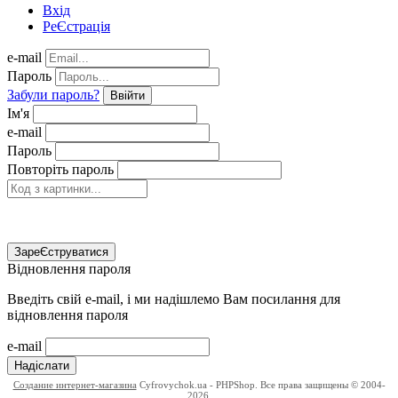
Вхід
РеЄстрація
e-mail
Пароль
Забули пароль?
Ввійти
Ім'я
e-mail
Пароль
Повторіть пароль
ЗареЄструватися
Відновлення пароля
Введіть свій e-mail, і ми надішлемо Вам посилання для
відновлення пароля
e-mail
Надіслати
Создание интернет-магазина
Cyfrovychok.ua - PHPShop. Все права защищены © 2004-
2026.