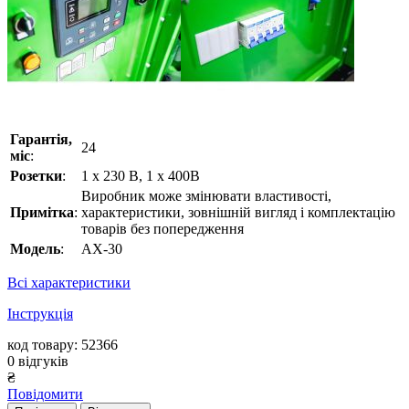
Гарантія,
24
міс
:
Розетки
:
1 x 230 В, 1 х 400В
Виробник може змінювати властивості,
Примітка
:
характеристики, зовнішній вигляд і комплектацію
товарів без попередження
Модель
:
AX-30
Всі характеристики
Інструкція
код товару: 52366
0
відгуків
₴
Повідомити