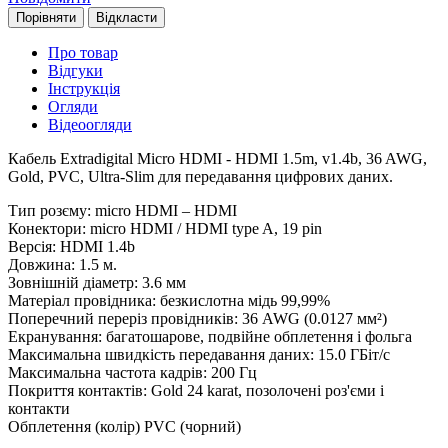
Порівняти
Відкласти
Про товар
Відгуки
Інструкція
Огляди
Відеоогляди
Кабель Extradigital Micro HDMI - HDMI 1.5m, v1.4b, 36 AWG,
Gold, PVC, Ultra-Slim для передавання цифрових даних.
Тип розєму: micro HDMI – HDMI
Конектори: micro HDMI / HDMI type A, 19 pin
Версія: HDMI 1.4b
Довжина: 1.5 м.
Зовнішній діаметр: 3.6 мм
Матеріал провідника: безкислотна мідь 99,99%
Поперечний переріз провідників: 36 AWG (0.0127 мм²)
Екранування: багатошарове, подвійне обплетення і фольга
Максимальна швидкість передавання даних: 15.0 ГБіт/с
Максимальна частота кадрів: 200 Гц
Покриття контактів: Gold 24 karat, позолочені роз'єми і
контакти
Обплетення (колір) PVC (чорний)