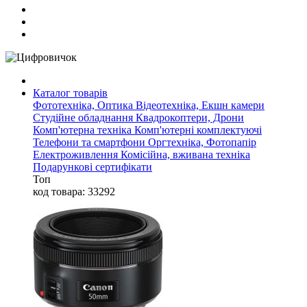
Каталог товарів
Фототехніка, Оптика
Відеотехніка, Екшн камери
Студійне обладнання
Квадрокоптери, Дрони
Комп'ютерна техніка
Комп'ютерні комплектуючі
Телефони та смартфони
Оргтехніка, Фотопапір
Електроживлення
Комісійна, вживана техніка
Подарункові сертифікати
Топ
код товара: 33292