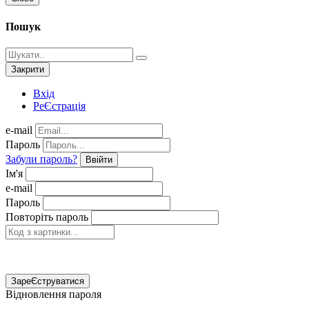
Пошук
Закрити
Вхід
РеЄстрація
e-mail
Пароль
Забули пароль?
Ввійти
Ім'я
e-mail
Пароль
Повторіть пароль
ЗареЄструватися
Відновлення пароля