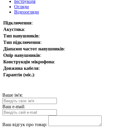
Інструкція
Огляди
Відеоогляди
Підключення
:
Акустика
:
Тип навушників
:
Тип підключення
:
Діапазон частот навушників
:
Опір навушників
:
Конструкція мікрофона
:
Довжина кабеля
:
Гарантія (міс.)
:
Ваше ім'я:
Ваш e-mail:
Ваш відгук про товар: