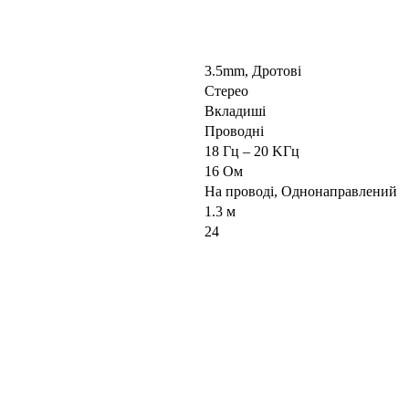
3.5mm, Дротові
Стерео
Вкладиші
Проводні
18 Гц – 20 KГц
16 Oм
На проводі, Однонаправлений
1.3 м
24