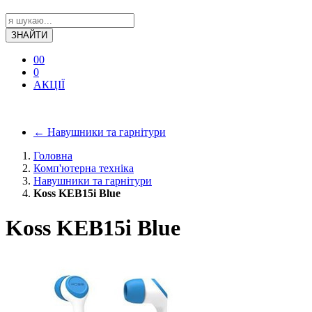
ЗНАЙТИ
0
0
0
АКЦІЇ
←
Навушники та гарнітури
Головна
Комп'ютерна техніка
Навушники та гарнітури
Koss KEB15i Blue
Koss KEB15i Blue