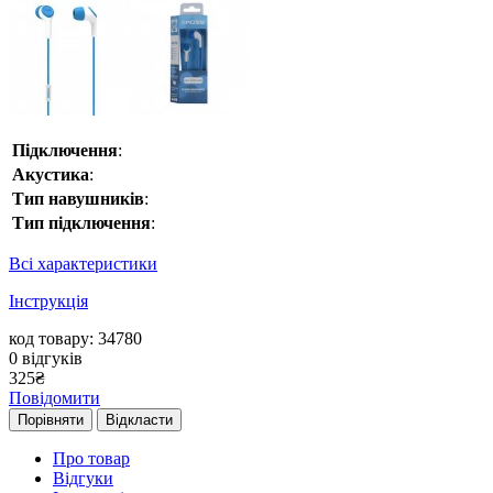
Підключення
:
Акустика
:
Тип навушників
:
Тип підключення
:
Всі характеристики
Інструкція
код товару: 34780
0
відгуків
325
₴
Повідомити
Порівняти
Відкласти
Про товар
Відгуки