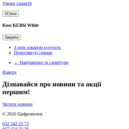
Умови гарантії
X
Close
Koss KEB6i White
Закрити
З цим товаром купують
Переглянуті товари
←
Навушники та гарнітури
Наверх
Дізнавайся про новини та акції
першим!
Читати новини
© 2026
Цифровичок
032 242 25 72
067 424 32 36