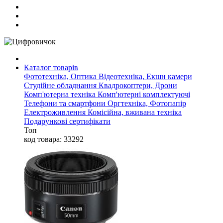
Каталог товарів
Фототехніка, Оптика
Відеотехніка, Екшн камери
Студійне обладнання
Квадрокоптери, Дрони
Комп'ютерна техніка
Комп'ютерні комплектуючі
Телефони та смартфони
Оргтехніка, Фотопапір
Електроживлення
Комісійна, вживана техніка
Подарункові сертифікати
Топ
код товара: 33292