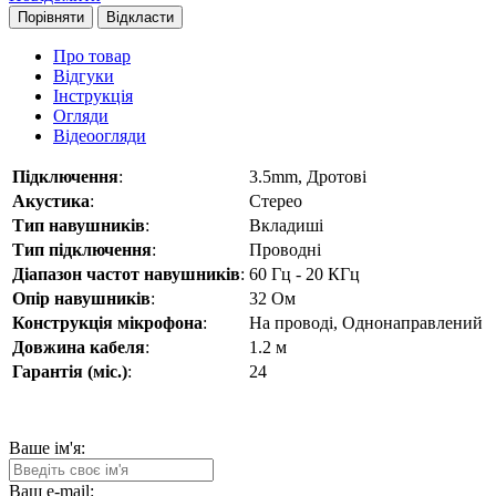
Порівняти
Відкласти
Про товар
Відгуки
Інструкція
Огляди
Відеоогляди
Підключення
:
3.5mm, Дротові
Акустика
:
Стерео
Тип навушників
:
Вкладиші
Тип підключення
:
Проводні
Діапазон частот навушників
:
60 Гц - 20 КГц
Опір навушників
:
32 Ом
Конструкція мікрофона
:
На проводі, Однонаправлений
Довжина кабеля
:
1.2 м
Гарантія (міс.)
:
24
Ваше ім'я:
Ваш e-mail: