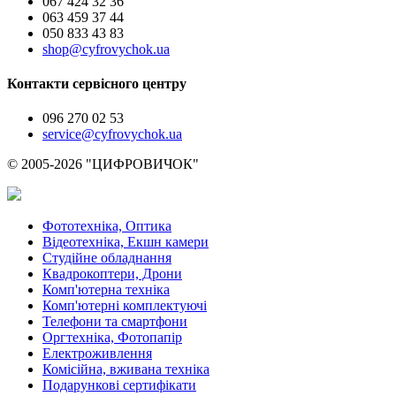
067 424 32 36
063 459 37 44
050 833 43 83
shop@cyfrovychok.ua
Контакти сервісного центру
096 270 02 53
service@cyfrovychok.ua
© 2005-2026 "ЦИФРОВИЧОК"
Фототехніка, Оптика
Відеотехніка, Екшн камери
Студійне обладнання
Квадрокоптери, Дрони
Комп'ютерна техніка
Комп'ютерні комплектуючі
Телефони та смартфони
Оргтехніка, Фотопапір
Електроживлення
Комісійна, вживана техніка
Подарункові сертифікати