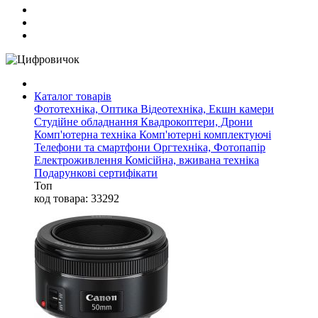
Каталог товарів
Фототехніка, Оптика
Відеотехніка, Екшн камери
Студійне обладнання
Квадрокоптери, Дрони
Комп'ютерна техніка
Комп'ютерні комплектуючі
Телефони та смартфони
Оргтехніка, Фотопапір
Електроживлення
Комісійна, вживана техніка
Подарункові сертифікати
Топ
код товара: 33292