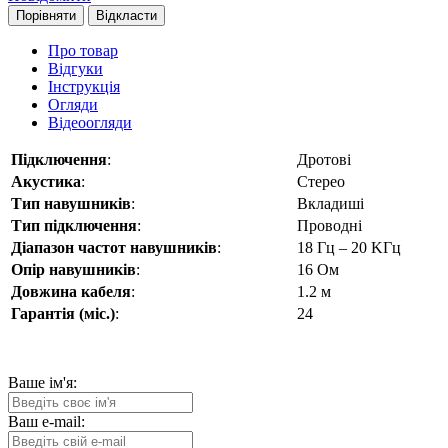
Порівняти
Відкласти
Про товар
Відгуки
Інструкція
Огляди
Відеоогляди
Підключення
:
Дротові
Акустика
:
Стерео
Тип навушників
:
Вкладиші
Тип підключення
:
Проводні
Діапазон частот навушників
:
18 Гц – 20 KГц
Опір навушників
:
16 Oм
Довжина кабеля
:
1.2 м
Гарантія (міс.)
:
24
Ваше ім'я:
Ваш e-mail: