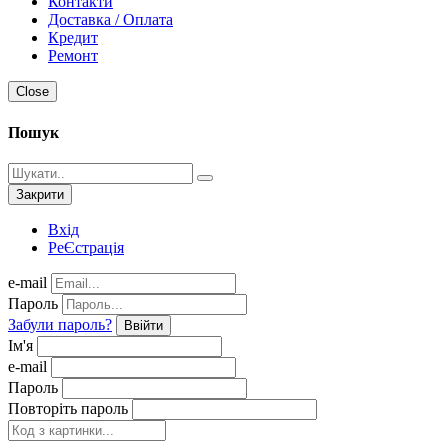
Контакти
Доставка / Оплата
Кредит
Ремонт
Close
Пошук
Закрити
Вхід
РеЄстрація
e-mail
Пароль
Забули пароль?
Ввійти
Ім'я
e-mail
Пароль
Повторіть пароль