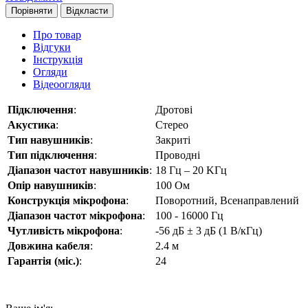
Порівняти
Відкласти
Про товар
Відгуки
Інструкція
Огляди
Відеоогляди
Підключення
:
Дротові
Акустика
:
Стерео
Тип навушників
:
Закриті
Тип підключення
:
Проводні
Діапазон частот навушників
:
18 Гц – 20 KГц
Опір навушників
:
100 Ом
Конструкція мікрофона
:
Поворотний, Всенаправлений
Діапазон частот мікрофона
:
100 - 16000 Гц
Чутливість мікрофона
:
-56 дБ ± 3 дБ (1 В/кГц)
Довжина кабеля
:
2.4 м
Гарантія (міс.)
:
24