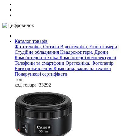
Каталог товарів
Фототехніка, Оптика
Відеотехніка, Екшн камери
Студійне обладнання
Квадрокоптери, Дрони
Комп'ютерна техніка
Комп'ютерні комплектуючі
Телефони та смартфони
Оргтехніка, Фотопапір
Електроживлення
Комісійна, вживана техніка
Подарункові сертифікати
Топ
код товара: 33292