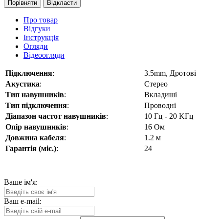
Порівняти
Відкласти
Про товар
Відгуки
Інструкція
Огляди
Відеоогляди
Підключення
:
3.5mm, Дротові
Акустика
:
Стерео
Тип навушників
:
Вкладиші
Тип підключення
:
Проводні
Діапазон частот навушників
:
10 Гц - 20 KГц
Опір навушників
:
16 Oм
Довжина кабеля
:
1.2 м
Гарантія (міс.)
:
24
Ваше ім'я:
Ваш e-mail: