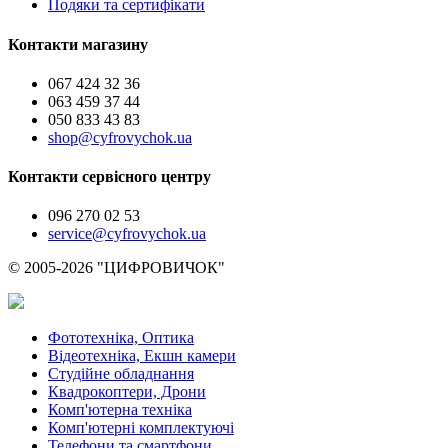
Подяки та сертифікати
Контакти магазину
067 424 32 36
063 459 37 44
050 833 43 83
shop@cyfrovychok.ua
Контакти сервісного центру
096 270 02 53
service@cyfrovychok.ua
© 2005-2026 "ЦИФРОВИЧОК"
Фототехніка, Оптика
Відеотехніка, Екшн камери
Студійне обладнання
Квадрокоптери, Дрони
Комп'ютерна техніка
Комп'ютерні комплектуючі
Телефони та смартфони