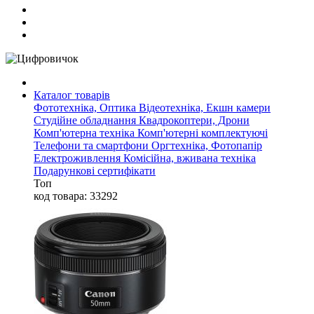
Каталог товарів
Фототехніка, Оптика
Відеотехніка, Екшн камери
Студійне обладнання
Квадрокоптери, Дрони
Комп'ютерна техніка
Комп'ютерні комплектуючі
Телефони та смартфони
Оргтехніка, Фотопапір
Електроживлення
Комісійна, вживана техніка
Подарункові сертифікати
Топ
код товара: 33292