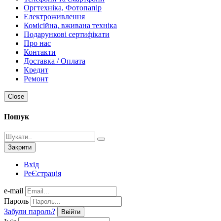
Оргтехніка, Фотопапір
Електроживлення
Комісійна, вживана техніка
Подарункові сертифікати
Про нас
Контакти
Доставка / Оплата
Кредит
Ремонт
Close
Пошук
Закрити
Вхід
РеЄстрація
e-mail
Пароль
Забули пароль?
Ввійти