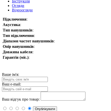
Інструкція
Огляди
Відеоогляди
Підключення
:
Акустика
:
Тип навушників
:
Тип підключення
:
Діапазон частот навушників
:
Опір навушників
:
Довжина кабеля
:
Гарантія (міс.)
:
Ваше ім'я:
Ваш e-mail:
Ваш відгук про товар:
Опублікувати