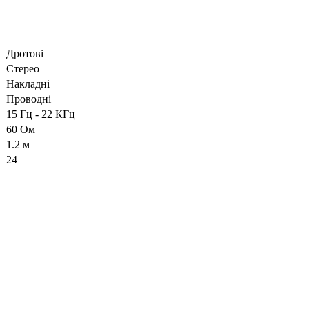
Дротові
Стерео
Накладні
Проводні
15 Гц - 22 КГц
60 Ом
1.2 м
24