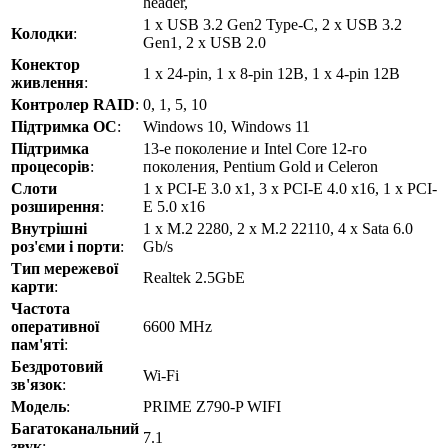
header,
1 x USB 3.2 Gen2 Type-C, 2 x USB 3.2
Колодки
:
Gen1, 2 x USB 2.0
Конектор
1 x 24-pin, 1 x 8-pin 12В, 1 x 4-pin 12В
живлення
:
Контролер RAID
:
0, 1, 5, 10
Підтримка ОС
:
Windows 10, Windows 11
Підтримка
13-е поколение и Intel Core 12-го
процесорів
:
поколения, Pentium Gold и Celeron
Слоти
1 x PCI-E 3.0 x1, 3 x PCI-E 4.0 x16, 1 x PCI-
розширення
:
E 5.0 x16
Внутрішні
1 x M.2 2280, 2 x M.2 22110, 4 x Sata 6.0
роз'єми і порти
:
Gb/s
Тип мережевої
Realtek 2.5GbE
карти
:
Частота
оперативної
6600 MHz
пам'яті
:
Бездротовий
Wi-Fi
зв'язок
:
Модель
:
PRIME Z790-P WIFI
Багатоканальний
7.1
звук
: