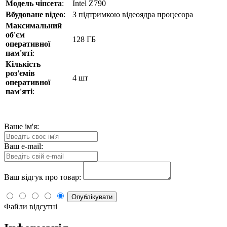
Модель чіпсета
:
Intel Z790
Вбудоване відео
:
З підтримкою відеоядра процесора
Максимальний
об'єм
128 ГБ
оперативної
пам'яті
:
Кількість
роз'ємів
4 шт
оперативної
пам'яті
:
Ваше ім'я:
Ваш e-mail:
Ваш відгук про товар:
Опублікувати
Файли відсутні