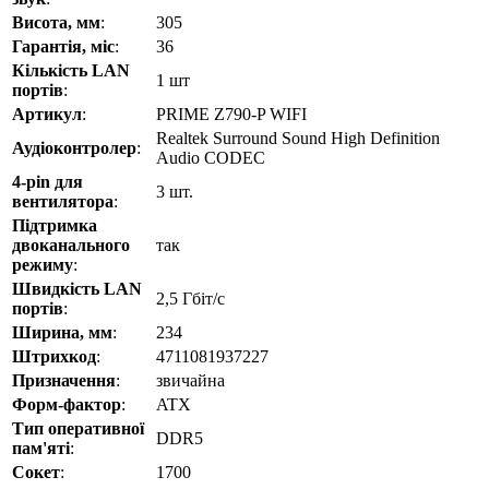
Висота, мм
:
305
Гарантія, міс
:
36
Кількість LAN
1 шт
портів
:
Артикул
:
PRIME Z790-P WIFI
Realtek Surround Sound High Definition
Аудіоконтролер
:
Audio CODEC
4-pin для
3 шт.
вентилятора
:
Підтримка
двоканального
так
режиму
:
Швидкість LAN
2,5 Гбіт/с
портів
:
Ширина, мм
:
234
Штрихкод
:
4711081937227
Призначення
:
звичайна
Форм-фактор
:
ATX
Тип оперативної
DDR5
пам'яті
:
Сокет
:
1700