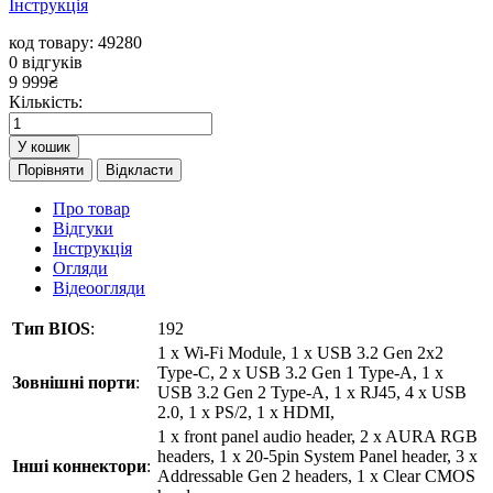
Інструкція
код товару: 49280
0
відгуків
9 999
₴
Кількість:
У кошик
Порівняти
Відкласти
Про товар
Відгуки
Інструкція
Огляди
Відеоогляди
Тип BIOS
:
192
1 x Wi-Fi Module, 1 x USB 3.2 Gen 2x2
Type-C, 2 x USB 3.2 Gen 1 Type-A, 1 x
Зовнішні порти
:
USB 3.2 Gen 2 Type-A, 1 x RJ45, 4 x USB
2.0, 1 x PS/2, 1 x HDMI,
1 x front panel audio header, 2 x AURA RGB
headers, 1 x 20-5pin System Panel header, 3 x
Інші коннектори
:
Addressable Gen 2 headers, 1 x Clear CMOS