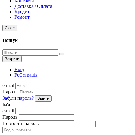
Контакти
Доставка / Оплата
Кредит
Ремонт
Close
Пошук
Закрити
Вхід
РеЄстрація
e-mail
Пароль
Забули пароль?
Ввійти
Ім'я
e-mail
Пароль
Повторіть пароль