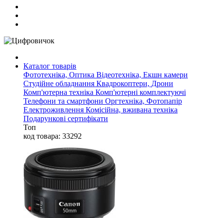
Каталог товарів
Фототехніка, Оптика
Відеотехніка, Екшн камери
Студійне обладнання
Квадрокоптери, Дрони
Комп'ютерна техніка
Комп'ютерні комплектуючі
Телефони та смартфони
Оргтехніка, Фотопапір
Електроживлення
Комісійна, вживана техніка
Подарункові сертифікати
Топ
код товара: 33292