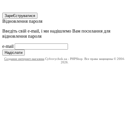
ЗареЄструватися
Відновлення пароля
Введіть свій e-mail, і ми надішлемо Вам посилання для
відновлення пароля
e-mail
Надіслати
Создание интернет-магазина
Cyfrovychok.ua - PHPShop. Все права защищены © 2004-
2026.