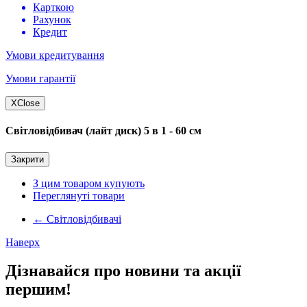
Карткою
Рахунок
Кредит
Умови кредитування
Умови гарантії
X
Close
Світловідбивач (лайт диск) 5 в 1 - 60 см
Закрити
З цим товаром купують
Переглянуті товари
←
Світловідбивачі
Наверх
Дізнавайся про новини та акції
першим!