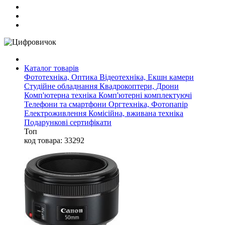
Каталог товарів
Фототехніка, Оптика
Відеотехніка, Екшн камери
Студійне обладнання
Квадрокоптери, Дрони
Комп'ютерна техніка
Комп'ютерні комплектуючі
Телефони та смартфони
Оргтехніка, Фотопапір
Електроживлення
Комісійна, вживана техніка
Подарункові сертифікати
Топ
код товара: 33292