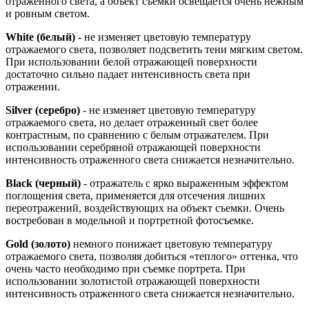
отраженного света, а объект съемки освещается очень нежным
и ровным светом.
White (белый)
- не изменяет цветовую температуру
отражаемого света, позволяет подсветить тени мягким светом.
При использовании белой отражающей поверхности
достаточно сильно падает интенсивность света при
отражении.
Silver (серебро)
- не изменяет цветовую температуру
отражаемого света, но делает отраженный свет более
контрастным, по сравнению с белым отражателем. При
использовании серебряной отражающей поверхности
интенсивность отраженного света снижается незначительно.
Black (черный)
- отражатель с ярко выраженным эффектом
поглощения света, применяется для отсечения лишних
переотражений, воздействующих на объект съемки. Очень
востребован в модельной и портретной фотосъемке.
Gold (золото)
немного понижает цветовую температуру
отражаемого света, позволяя добиться «теплого» оттенка, что
очень часто необходимо при съемке портрета. При
использовании золотистой отражающей поверхности
интенсивность отраженного света снижается незначительно.