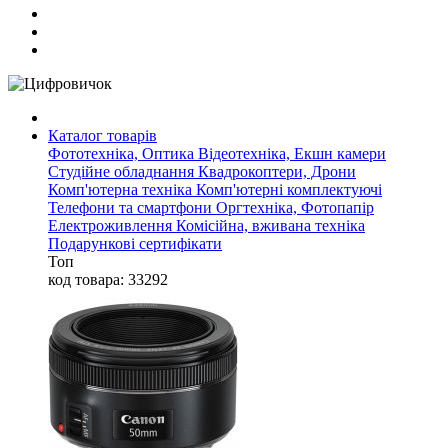
Каталог товарів
Фототехніка, Оптика
Відеотехніка, Екшн камери
Студійне обладнання
Квадрокоптери, Дрони
Комп'ютерна техніка
Комп'ютерні комплектуючі
Телефони та смартфони
Оргтехніка, Фотопапір
Електроживлення
Комісійна, вживана техніка
Подарункові сертифікати
Топ
код товара: 33292