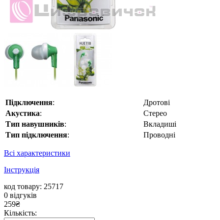
Підключення
:
Дротові
Акустика
:
Стерео
Тип навушників
:
Вкладиші
Тип підключення
:
Проводні
Всі характеристики
Інструкція
код товару: 25717
0
відгуків
259
₴
Кількість: