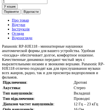
У кошик
Порівняти
Відкласти
Про товар
Відгуки
Інструкція
Огляди
Відеоогляди
Panasonic RP-HJE118 - миниатюрные наушники
анатомической формы для вашего устройства. Удобная
«посадка» обеспечивает долгое, комфортное ношение.
Качественные динамики передают чистый звук с
выразительными низами и звонкими верхами. Panasonic RP-
HJE118 отлично подходят как для прослушивания музыки
всех жанров, радио, так и для просмотра видеороликов и
фильмов.
Підключення
:
Дротові
Акустика
:
Стерео
Тип навушників
:
Вкладиші
Тип підключення
:
Проводні
Діапазон частот навушників
:
12 Гц – 23 кГц
Опір навушників
:
16 Oм