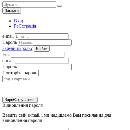
Закрити
Вхід
РеЄстрація
e-mail
Пароль
Забули пароль?
Ввійти
Ім'я
e-mail
Пароль
Повторіть пароль
ЗареЄструватися
Відновлення пароля
Введіть свій e-mail, і ми надішлемо Вам посилання для
відновлення пароля