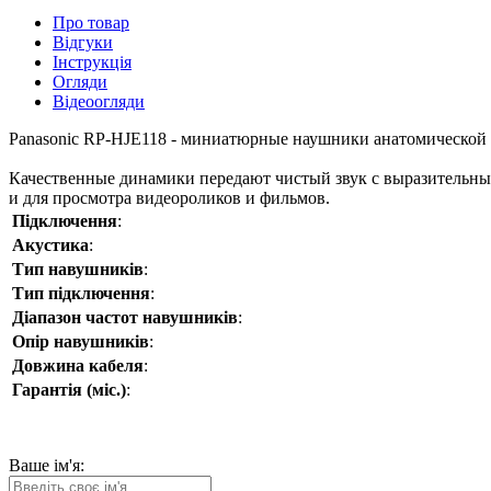
Про товар
Відгуки
Інструкція
Огляди
Відеоогляди
Panasonic RP-HJE118 - миниатюрные наушники анатомической 
Качественные динамики передают чистый звук с выразительным
и для просмотра видеороликов и фильмов.
Підключення
:
Акустика
:
Тип навушників
:
Тип підключення
:
Діапазон частот навушників
:
Опір навушників
:
Довжина кабеля
:
Гарантія (міс.)
:
Ваше ім'я: