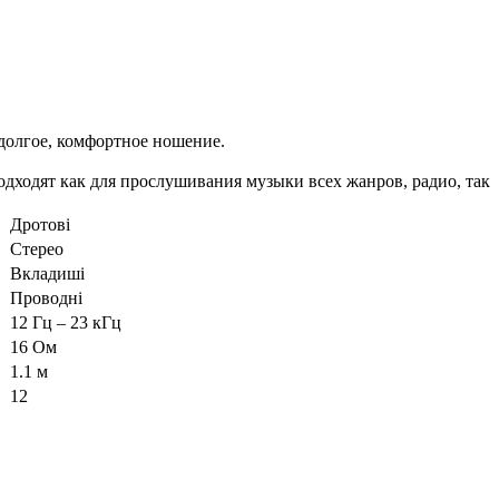
 долгое, комфортное ношение.
дходят как для прослушивания музыки всех жанров, радио, так
Дротові
Стерео
Вкладиші
Проводні
12 Гц – 23 кГц
16 Oм
1.1 м
12