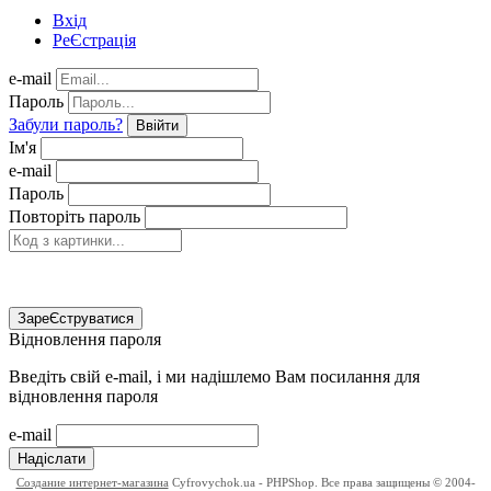
Вхід
РеЄстрація
e-mail
Пароль
Забули пароль?
Ввійти
Ім'я
e-mail
Пароль
Повторіть пароль
ЗареЄструватися
Відновлення пароля
Введіть свій e-mail, і ми надішлемо Вам посилання для
відновлення пароля
e-mail
Надіслати
Создание интернет-магазина
Cyfrovychok.ua - PHPShop. Все права защищены © 2004-