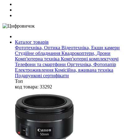
Каталог товарів
Фототехніка, Оптика
Відеотехніка, Екшн камери
Студійне обладнання
Квадрокоптери, Дрони
Комп'ютерна техніка
Комп'ютерні комплектуючі
Телефони та смартфони
Оргтехніка, Фотопапір
Електроживлення
Комісійна, вживана техніка
Подарункові сертифікати
Топ
код товара: 33292