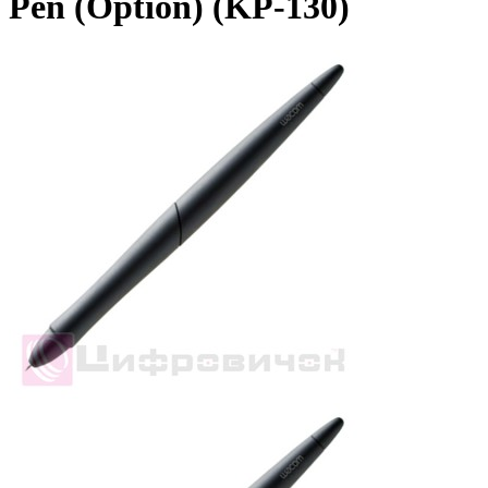
Pen (Option) (KP-130)