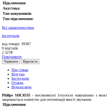
Підключення
:
Акустика
:
Тип навушників
:
Тип підключення
:
Всі характеристики
Інструкція
код товару: 39387
0
відгуків
2 327
₴
Повідомити
Порівняти
Відкласти
Про товар
Відгуки
Інструкція
Огляди
Відеоогляди
Philips SHC8535
- високоякісні 3-полосні навушники з мож
закривається повністю для оптимізації якості звучання.
Підключення
: