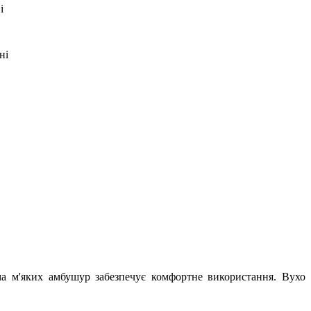
і
ні
ма м'яких амбушур забезпечує комфортне використання. Вухо