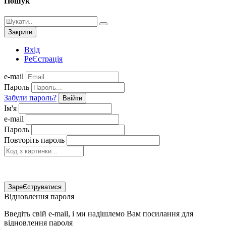
Пошук
Закрити
Вхід
РеЄстрація
e-mail
Пароль
Забули пароль?
Ввійти
Ім'я
e-mail
Пароль
Повторіть пароль
ЗареЄструватися
Відновлення пароля
Введіть свій e-mail, і ми надішлемо Вам посилання для
відновлення пароля