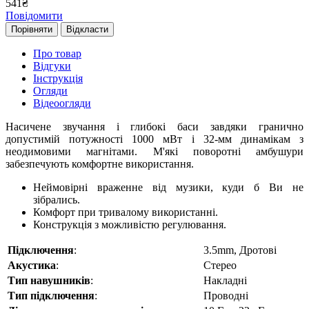
541
₴
Повідомити
Порівняти
Відкласти
Про товар
Відгуки
Інструкція
Огляди
Відеоогляди
Насичене звучання і глибокі баси завдяки гранично
допустимій потужності 1000 мВт і 32-мм динамікам з
неодимовими магнітами. М'які поворотні амбушури
забезпечують комфортне використання.
Неймовірні враженне від музики, куди б Ви не
зібрались.
Комфорт при тривалому використанні.
Конструкція з можливістю регулювання.
Підключення
:
3.5mm, Дротові
Акустика
:
Стерео
Тип навушників
:
Накладні
Тип підключення
:
Проводні