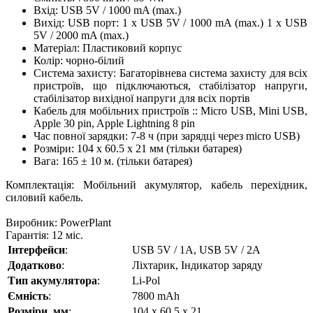
Вхід: USB 5V / 1000 mA (max.)
Вихід: USB порт: 1 x USB 5V / 1000 mA (max.) 1 x USB
5V / 2000 mA (max.)
Матеріал: Пластиковий корпус
Колір: чорно-білий
Система захисту: Багаторівнева система захисту для всіх
пристроїв, що підключаються, стабілізатор напруги,
стабілізатор вихідної напруги для всіх портів
Кабель для мобільних пристроїв :: Micro USB, Mini USB,
Apple 30 pin, Apple Lightning 8 pin
Час повної зарядки: 7-8 ч (при зарядці через micro USB)
Розміри: 104 х 60.5 х 21 мм (тільки батарея)
Вага: 165 ± 10 м. (тільки батарея)
Комплектація: Мобільний акумулятор, кабель перехідник,
силовий кабель.
Виробник: PowerPlant
Гарантія: 12 міс.
Інтерфейси
:
USB 5V / 1A, USB 5V / 2A
Додатково
:
Ліхтарик, Індикатор заряду
Тип акумулятора
:
Li-Pol
Ємність
:
7800 mAh
Розміри, мм
:
104 x 60.5 x 21