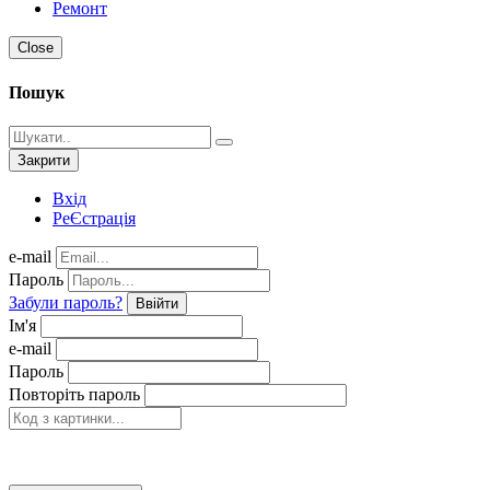
Ремонт
Close
Пошук
Закрити
Вхід
РеЄстрація
e-mail
Пароль
Забули пароль?
Ввійти
Ім'я
e-mail
Пароль
Повторіть пароль