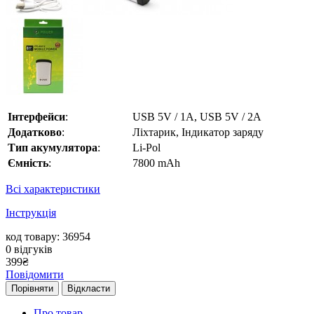
Інтерфейси
:
USB 5V / 1A, USB 5V / 2A
Додатково
:
Ліхтарик, Індикатор заряду
Тип акумулятора
:
Li-Pol
Ємність
:
7800 mAh
Всі характеристики
Інструкція
код товару: 36954
0
відгуків
399
₴
Повідомити
Порівняти
Відкласти
Про товар