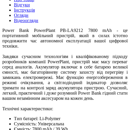
Відгуки
Інструкція
Огляди
Відеоогляди
Power Bank PowerPlant PB-LA9212 7800 mAh - це
портативний мобільний пристрій, який в силах істотно
продовжити час автономної експлуатації вашої цифрової
техніки.
Завдяки сучасним технологіям і кваліфікованому підходу
розробників компанії PowerPlant, пристрій має масу переваг
серед аналогів. Акумулятор включає в себе батарею великої
ємності, має багаторівневу систему захисту від перегріву і
замикань електромережі. Має функцію енергозбереження в
режимі очікування, а світлодіодний індикатор дозволяє
тримати на контролі заряд акумулятора пристрою. Сучасний,
легкий, практичний і дуже розумний Power Bank гідний стати
вашим незамінним аксесуаром на кожен день.
Технічні характеристики:
Тип батареї: Li-Polymer
Сумісність: Універсальна
Ємність: 7800 mAh / 39 Wh