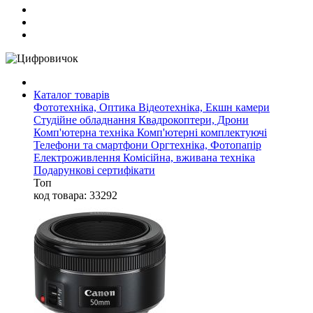
Каталог товарів
Фототехніка, Оптика
Відеотехніка, Екшн камери
Студійне обладнання
Квадрокоптери, Дрони
Комп'ютерна техніка
Комп'ютерні комплектуючі
Телефони та смартфони
Оргтехніка, Фотопапір
Електроживлення
Комісійна, вживана техніка
Подарункові сертифікати
Топ
код товара: 33292