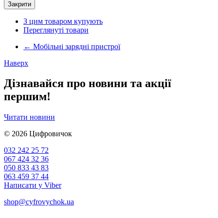
Закрити
З цим товаром купують
Переглянуті товари
←
Мобільні зарядні пристрої
Наверх
Дізнавайся про новини та акції
першим!
Читати новини
© 2026
Цифровичок
032 242 25 72
067 424 32 36
050 833 43 83
063 459 37 44
Написати у Viber
shop@cyfrovychok.ua