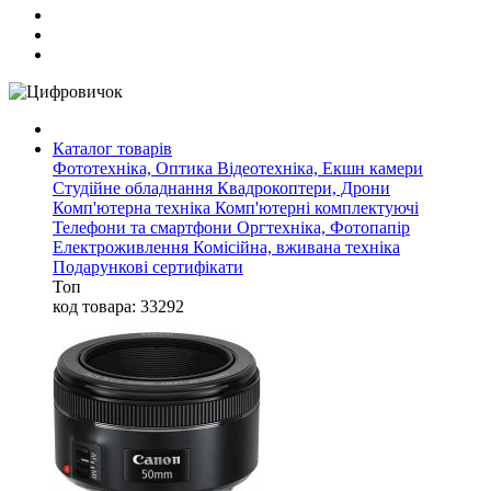
Каталог товарів
Фототехніка, Оптика
Відеотехніка, Екшн камери
Студійне обладнання
Квадрокоптери, Дрони
Комп'ютерна техніка
Комп'ютерні комплектуючі
Телефони та смартфони
Оргтехніка, Фотопапір
Електроживлення
Комісійна, вживана техніка
Подарункові сертифікати
Топ
код товара: 33292