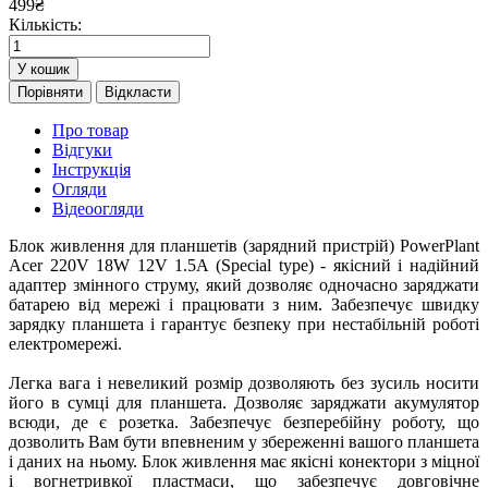
499
₴
Кількість:
У кошик
Порівняти
Відкласти
Про товар
Відгуки
Інструкція
Огляди
Відеоогляди
Блок живлення для планшетів (зарядний пристрій) PowerPlant
Acer 220V 18W 12V 1.5A (Special type) - якісний і надійний
адаптер змінного струму, який дозволяє одночасно заряджати
батарею від мережі і працювати з ним. Забезпечує швидку
зарядку планшета і гарантує безпеку при нестабільній роботі
електромережі.
Легка вага і невеликий розмір дозволяють без зусиль носити
його в сумці для планшета. Дозволяє заряджати акумулятор
всюди, де є розетка. Забезпечує безперебійну роботу, що
дозволить Вам бути впевненим у збереженні вашого планшета
і даних на ньому. Блок живлення має якісні конектори з міцної
і вогнетривкої пластмаси, що забезпечує довговічне