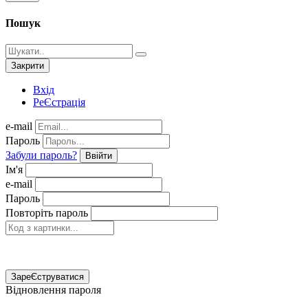
Пошук
Закрити
Вхід
РеЄстрація
e-mail
Пароль
Забули пароль?
Ввійти
Ім'я
e-mail
Пароль
Повторіть пароль
ЗареЄструватися
Відновлення пароля