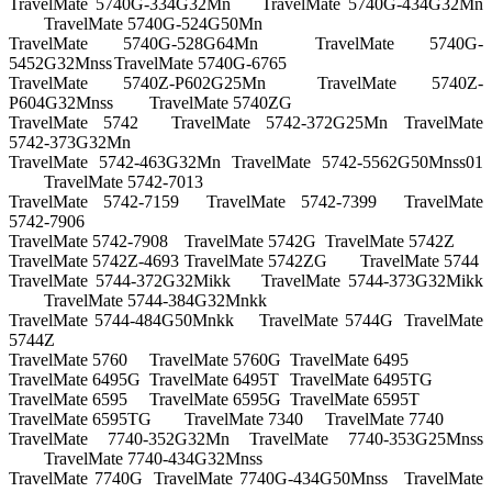
TravelMate 5740G-334G32Mn
TravelMate 5740G-434G32Mn
TravelMate 5740G-524G50Mn
TravelMate 5740G-528G64Mn
TravelMate 5740G-
5452G32Mnss
TravelMate 5740G-6765
TravelMate 5740Z-P602G25Mn
TravelMate 5740Z-
P604G32Mnss
TravelMate 5740ZG
TravelMate 5742
TravelMate 5742-372G25Mn
TravelMate
5742-373G32Mn
TravelMate 5742-463G32Mn
TravelMate 5742-5562G50Mnss01
TravelMate 5742-7013
TravelMate 5742-7159
TravelMate 5742-7399
TravelMate
5742-7906
TravelMate 5742-7908
TravelMate 5742G
TravelMate 5742Z
TravelMate 5742Z-4693
TravelMate 5742ZG
TravelMate 5744
TravelMate 5744-372G32Mikk
TravelMate 5744-373G32Mikk
TravelMate 5744-384G32Mnkk
TravelMate 5744-484G50Mnkk
TravelMate 5744G
TravelMate
5744Z
TravelMate 5760
TravelMate 5760G
TravelMate 6495
TravelMate 6495G
TravelMate 6495T
TravelMate 6495TG
TravelMate 6595
TravelMate 6595G
TravelMate 6595T
TravelMate 6595TG
TravelMate 7340
TravelMate 7740
TravelMate 7740-352G32Mn
TravelMate 7740-353G25Mnss
TravelMate 7740-434G32Mnss
TravelMate 7740G
TravelMate 7740G-434G50Mnss
TravelMate