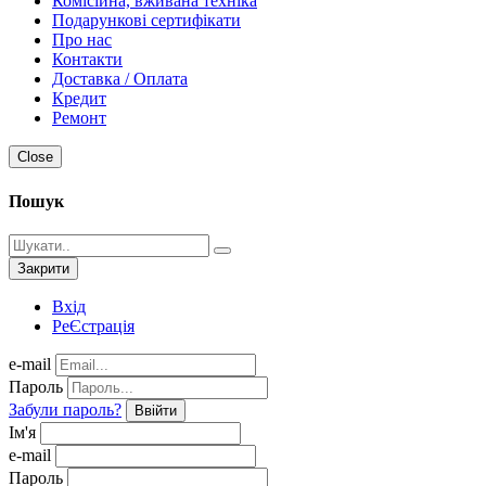
Комісійна, вживана техніка
Подарункові сертифікати
Про нас
Контакти
Доставка / Оплата
Кредит
Ремонт
Close
Пошук
Закрити
Вхід
РеЄстрація
e-mail
Пароль
Забули пароль?
Ввійти
Ім'я
e-mail
Пароль