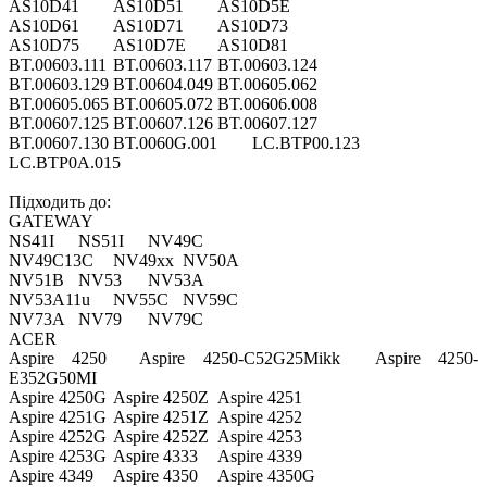
AS10D41
AS10D51
AS10D5E
AS10D61
AS10D71
AS10D73
AS10D75
AS10D7E
AS10D81
BT.00603.111
BT.00603.117
BT.00603.124
BT.00603.129
BT.00604.049
BT.00605.062
BT.00605.065
BT.00605.072
BT.00606.008
BT.00607.125
BT.00607.126
BT.00607.127
BT.00607.130
BT.0060G.001
LC.BTP00.123
LC.BTP0A.015
Підходить до:
GATEWAY
NS41I
NS51I
NV49C
NV49C13C
NV49xx
NV50A
NV51B
NV53
NV53A
NV53A11u
NV55C
NV59C
NV73A
NV79
NV79C
ACER
Aspire 4250
Aspire 4250-C52G25Mikk
Aspire 4250-
E352G50MI
Aspire 4250G
Aspire 4250Z
Aspire 4251
Aspire 4251G
Aspire 4251Z
Aspire 4252
Aspire 4252G
Aspire 4252Z
Aspire 4253
Aspire 4253G
Aspire 4333
Aspire 4339
Aspire 4349
Aspire 4350
Aspire 4350G