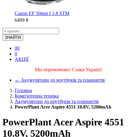
Canon EF 50mm f 1.8 STM
6499
₴
ЗНАЙТИ
0
0
0
АКЦІЇ
Ми переможемо! Слава Україні!
←
Акумулятори до ноутбуків та планшетів
Головна
Комп'ютерна техніка
Акумулятори до ноутбуків та планшетів
PowerPlant Acer Aspire 4551 10.8V, 5200mAh
PowerPlant Acer Aspire 4551
10.8V, 5200mAh