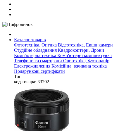
Каталог товарів
Фототехніка, Оптика
Відеотехніка, Екшн камери
Студійне обладнання
Квадрокоптери, Дрони
Комп'ютерна техніка
Комп'ютерні комплектуючі
Телефони та смартфони
Оргтехніка, Фотопапір
Електроживлення
Комісійна, вживана техніка
Подарункові сертифікати
Топ
код товара: 33292