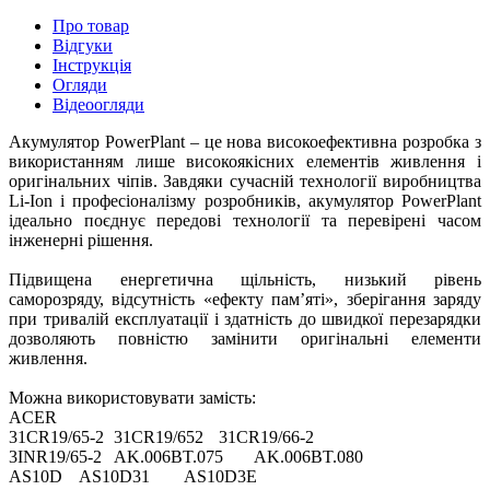
Про товар
Відгуки
Інструкція
Огляди
Відеоогляди
Акумулятор PowerPlant – це нова високоефективна розробка з
використанням лише високоякісних елементів живлення і
оригінальних чіпів. Завдяки сучасній технології виробництва
Li-Ion і професіоналізму розробників, акумулятор PowerPlant
ідеально поєднує передові технології та перевірені часом
інженерні рішення.
Підвищена енергетична щільність, низький рівень
саморозряду, відсутність «ефекту пам’яті», зберігання заряду
при тривалій експлуатації і здатність до швидкої перезарядки
дозволяють повністю замінити оригінальні елементи
живлення.
Можна використовувати замість:
ACER
31CR19/65-2
31CR19/652
31CR19/66-2
3INR19/65-2
AK.006BT.075
AK.006BT.080
AS10D
AS10D31
AS10D3E