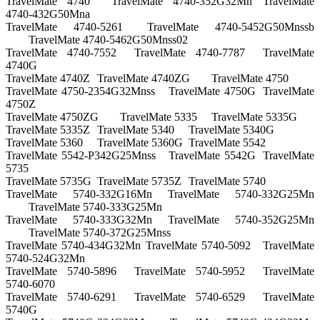
TravelMate 4740
TravelMate 4740-352G32Mn
TravelMate
4740-432G50Mna
TravelMate 4740-5261
TravelMate 4740-5452G50Mnssb
TravelMate 4740-5462G50Mnss02
TravelMate 4740-7552
TravelMate 4740-7787
TravelMate
4740G
TravelMate 4740Z
TravelMate 4740ZG
TravelMate 4750
TravelMate 4750-2354G32Mnss
TravelMate 4750G
TravelMate
4750Z
TravelMate 4750ZG
TravelMate 5335
TravelMate 5335G
TravelMate 5335Z
TravelMate 5340
TravelMate 5340G
TravelMate 5360
TravelMate 5360G
TravelMate 5542
TravelMate 5542-P342G25Mnss
TravelMate 5542G
TravelMate
5735
TravelMate 5735G
TravelMate 5735Z
TravelMate 5740
TravelMate 5740-332G16Mn
TravelMate 5740-332G25Mn
TravelMate 5740-333G25Mn
TravelMate 5740-333G32Mn
TravelMate 5740-352G25Mn
TravelMate 5740-372G25Mnss
TravelMate 5740-434G32Mn
TravelMate 5740-5092
TravelMate
5740-524G32Mn
TravelMate 5740-5896
TravelMate 5740-5952
TravelMate
5740-6070
TravelMate 5740-6291
TravelMate 5740-6529
TravelMate
5740G