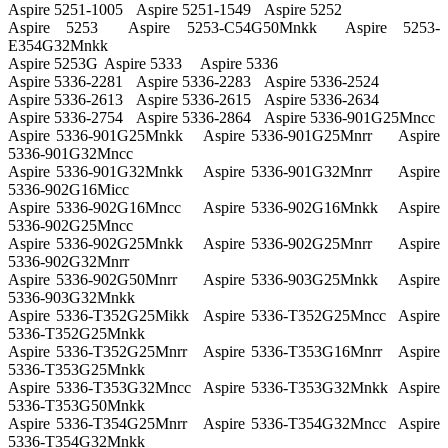
Aspire 5251-1005
Aspire 5251-1549
Aspire 5252
Aspire 5253
Aspire 5253-C54G50Mnkk
Aspire 5253-
E354G32Mnkk
Aspire 5253G
Aspire 5333
Aspire 5336
Aspire 5336-2281
Aspire 5336-2283
Aspire 5336-2524
Aspire 5336-2613
Aspire 5336-2615
Aspire 5336-2634
Aspire 5336-2754
Aspire 5336-2864
Aspire 5336-901G25Mncc
Aspire 5336-901G25Mnkk
Aspire 5336-901G25Mnrr
Aspire
5336-901G32Mncc
Aspire 5336-901G32Mnkk
Aspire 5336-901G32Mnrr
Aspire
5336-902G16Micc
Aspire 5336-902G16Mncc
Aspire 5336-902G16Mnkk
Aspire
5336-902G25Mncc
Aspire 5336-902G25Mnkk
Aspire 5336-902G25Mnrr
Aspire
5336-902G32Mnrr
Aspire 5336-902G50Mnrr
Aspire 5336-903G25Mnkk
Aspire
5336-903G32Mnkk
Aspire 5336-T352G25Mikk
Aspire 5336-T352G25Mncc
Aspire
5336-T352G25Mnkk
Aspire 5336-T352G25Mnrr
Aspire 5336-T353G16Mnrr
Aspire
5336-T353G25Mnkk
Aspire 5336-T353G32Mncc
Aspire 5336-T353G32Mnkk
Aspire
5336-T353G50Mnkk
Aspire 5336-T354G25Mnrr
Aspire 5336-T354G32Mncc
Aspire
5336-T354G32Mnkk