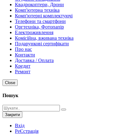
Квадрокоптери, Дрони
Комп'ютерна техніка
Комп'ютерні комплектуючі
Телефони та смартфони
Оргтехніка, Фотопапір
Електроживлення
Комісійна, вживана техніка
Подарункові сертифікати
Про нас
Контакти
Доставка / Оплата
Кредит
Ремонт
Close
Пошук
Закрити
Вхід
РеЄстрація