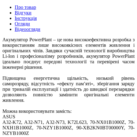
Про товар
Відгуки
Інструкція
Огляди
Відеоогляди
Акумулятор PowerPlant – це нова високоефективна розробка з
використанням лише високоякісних елементів живлення і
оригінальних чіпів. Завдяки сучасній технології виробництва
Li-Ion і професіоналізму розробників, акумулятор PowerPlant
ідеально поєднує передові технології та перевірені часом
інженерні рішення.
Підвищена енергетична щільність, низький рівень
саморозряду, відсутність «ефекту пам’яті», зберігання заряду
при тривалій експлуатації і здатність до швидкої перезарядки
дозволяють повністю замінити оригінальні елементи
живлення.
Можна використовувати замість:
ASUS
A32-K72, A32-N71, A32-N73, K72L623, 70-NX01B1000Z, 70-
NXH1B1000Z, 70-NZY1B1000Z, 90-XB2KN0BT00000Y, 70-
NZYB1000Z