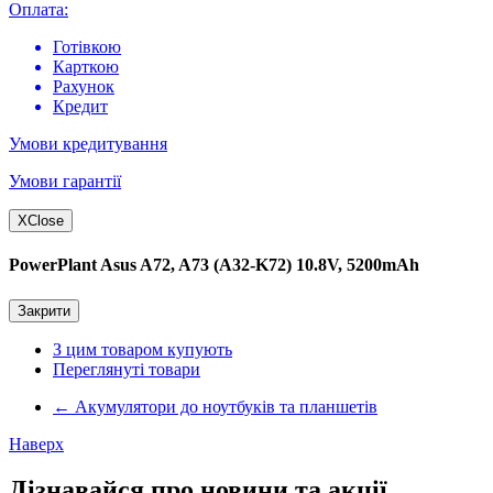
Оплата:
Готівкою
Карткою
Рахунок
Кредит
Умови кредитування
Умови гарантії
X
Close
PowerPlant Asus A72, A73 (A32-K72) 10.8V, 5200mAh
Закрити
З цим товаром купують
Переглянуті товари
←
Акумулятори до ноутбуків та планшетів
Наверх
Дізнавайся про новини та акції