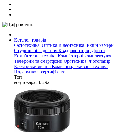
Каталог товарів
Фототехніка, Оптика
Відеотехніка, Екшн камери
Студійне обладнання
Квадрокоптери, Дрони
Комп'ютерна техніка
Комп'ютерні комплектуючі
Телефони та смартфони
Оргтехніка, Фотопапір
Електроживлення
Комісійна, вживана техніка
Подарункові сертифікати
Топ
код товара: 33292