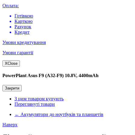
Оплата:
Готівкою
Карткою
Рахунок
Кредит
Умови кредитування
Умови гарантії
X
Close
PowerPlant Asus F9 (A32-F9) 10.8V, 4400mAh
Закрити
З цим товаром купують
Переглянуті товари
←
Акумулятори до ноутбуків та планшетів
Наверх