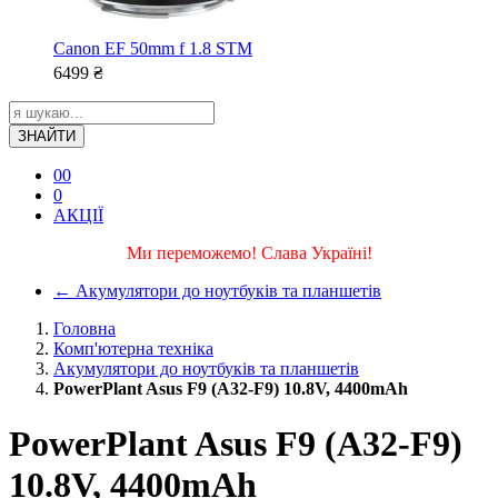
Canon EF 50mm f 1.8 STM
6499
₴
ЗНАЙТИ
0
0
0
АКЦІЇ
Ми переможемо! Слава Україні!
←
Акумулятори до ноутбуків та планшетів
Головна
Комп'ютерна техніка
Акумулятори до ноутбуків та планшетів
PowerPlant Asus F9 (A32-F9) 10.8V, 4400mAh
PowerPlant Asus F9 (A32-F9)
10.8V, 4400mAh