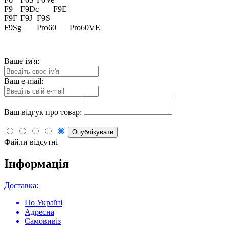
F9
F9Dc
F9E
F9F
F9J
F9S
F9Sg
Pro60
Pro60VE
Ваше ім'я:
Ваш e-mail:
Ваш відгук про товар:
Опублікувати
Файли відсутні
Інформація
Доставка:
По Україні
Адресна
Самовивіз