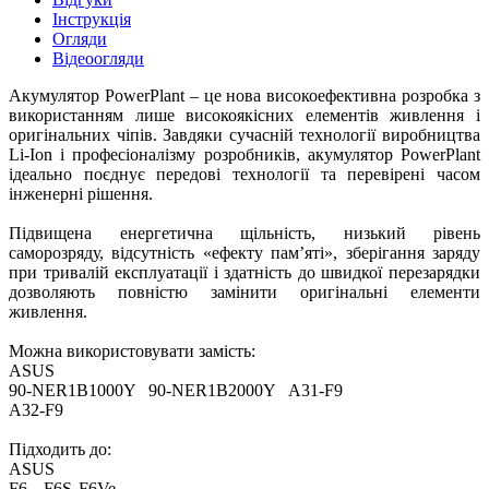
Інструкція
Огляди
Відеоогляди
Акумулятор PowerPlant – це нова високоефективна розробка з
використанням лише високоякісних елементів живлення і
оригінальних чіпів. Завдяки сучасній технології виробництва
Li-Ion і професіоналізму розробників, акумулятор PowerPlant
ідеально поєднує передові технології та перевірені часом
інженерні рішення.
Підвищена енергетична щільність, низький рівень
саморозряду, відсутність «ефекту пам’яті», зберігання заряду
при тривалій експлуатації і здатність до швидкої перезарядки
дозволяють повністю замінити оригінальні елементи
живлення.
Можна використовувати замість:
ASUS
90-NER1B1000Y
90-NER1B2000Y
A31-F9
A32-F9
Підходить до:
ASUS
F6
F6S
F6Ve