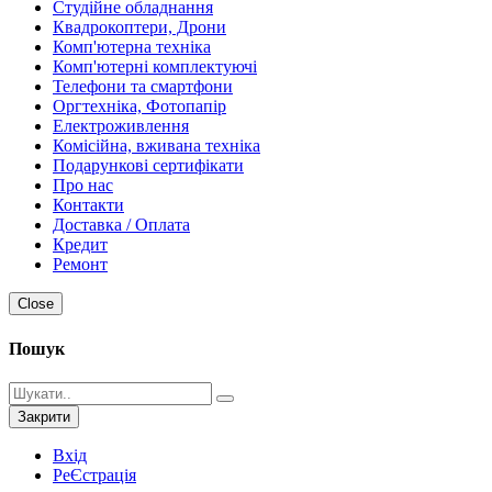
Студійне обладнання
Квадрокоптери, Дрони
Комп'ютерна техніка
Комп'ютерні комплектуючі
Телефони та смартфони
Оргтехніка, Фотопапір
Електроживлення
Комісійна, вживана техніка
Подарункові сертифікати
Про нас
Контакти
Доставка / Оплата
Кредит
Ремонт
Close
Пошук
Закрити
Вхід
РеЄстрація