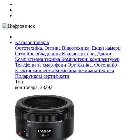
Каталог товарів
Фототехніка, Оптика
Відеотехніка, Екшн камери
Студійне обладнання
Квадрокоптери, Дрони
Комп'ютерна техніка
Комп'ютерні комплектуючі
Телефони та смартфони
Оргтехніка, Фотопапір
Електроживлення
Комісійна, вживана техніка
Подарункові сертифікати
Топ
код товара: 33292