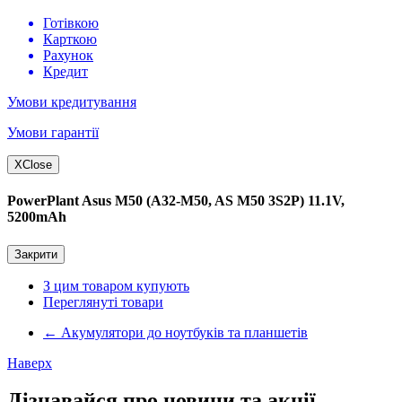
Готівкою
Карткою
Рахунок
Кредит
Умови кредитування
Умови гарантії
X
Close
PowerPlant Asus M50 (A32-M50, AS M50 3S2P) 11.1V,
5200mAh
Закрити
З цим товаром купують
Переглянуті товари
←
Акумулятори до ноутбуків та планшетів
Наверх
Дізнавайся про новини та акції