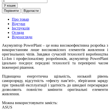
У кошик
Порівняти
Відкласти
Про товар
Відгуки
Інструкція
Огляди
Відеоогляди
Акумулятор PowerPlant – це нова високоефективна розробка з
використанням лише високоякісних елементів живлення і
оригінальних чіпів. Завдяки сучасній технології виробництва
Li-Ion і професіоналізму розробників, акумулятор PowerPlant
ідеально поєднує передові технології та перевірені часом
інженерні рішення.
Підвищена енергетична щільність, низький рівень
саморозряду, відсутність «ефекту пам’яті», зберігання заряду
при тривалій експлуатації і здатність до швидкої перезарядки
дозволяють повністю замінити оригінальні елементи
живлення.
Можна використовувати замість:
ASUS