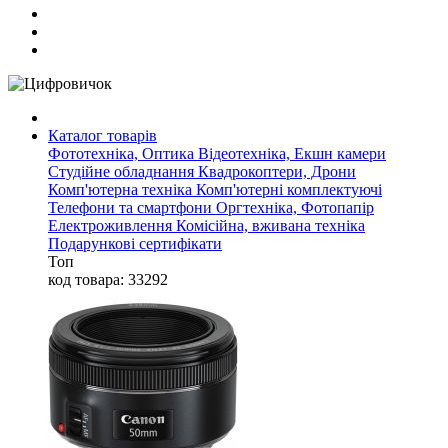
Каталог товарів
Фототехніка, Оптика
Відеотехніка, Екшн камери
Студійне обладнання
Квадрокоптери, Дрони
Комп'ютерна техніка
Комп'ютерні комплектуючі
Телефони та смартфони
Оргтехніка, Фотопапір
Електроживлення
Комісійна, вживана техніка
Подарункові сертифікати
Топ
код товара: 33292