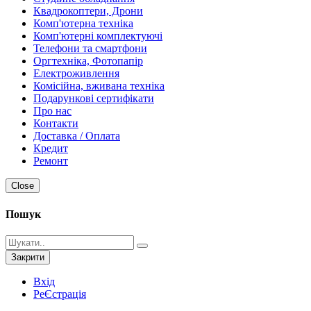
Квадрокоптери, Дрони
Комп'ютерна техніка
Комп'ютерні комплектуючі
Телефони та смартфони
Оргтехніка, Фотопапір
Електроживлення
Комісійна, вживана техніка
Подарункові сертифікати
Про нас
Контакти
Доставка / Оплата
Кредит
Ремонт
Close
Пошук
Закрити
Вхід
РеЄстрація