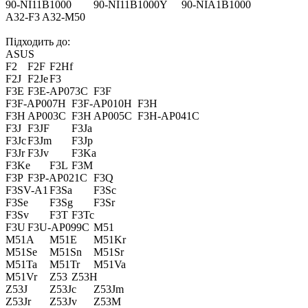
90-NI11B1000
90-NI11B1000Y
90-NIA1B1000
A32-F3 A32-M50
Підходить до:
ASUS
F2
F2F
F2Hf
F2J
F2Je
F3
F3E
F3E-AP073C
F3F
F3F-AP007H
F3F-AP010H
F3H
F3H AP003C
F3H AP005C
F3H-AP041C
F3J
F3JF
F3Ja
F3Jc
F3Jm
F3Jp
F3Jr
F3Jv
F3Ka
F3Ke
F3L
F3M
F3P
F3P-AP021C
F3Q
F3SV-A1
F3Sa
F3Sc
F3Se
F3Sg
F3Sr
F3Sv
F3T
F3Tc
F3U
F3U-AP099C
M51
M51A
M51E
M51Kr
M51Se
M51Sn
M51Sr
M51Ta
M51Tr
M51Va
M51Vr
Z53
Z53H
Z53J
Z53Jc
Z53Jm
Z53Jr
Z53Jv
Z53M