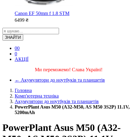
Canon EF 50mm f 1.8 STM
6499
₴
ЗНАЙТИ
0
0
0
АКЦІЇ
Ми переможемо! Слава Україні!
←
Акумулятори до ноутбуків та планшетів
Головна
Комп'ютерна техніка
Акумулятори до ноутбуків та планшетів
PowerPlant Asus M50 (A32-M50, AS M50 3S2P) 11.1V,
5200mAh
PowerPlant Asus M50 (A32-