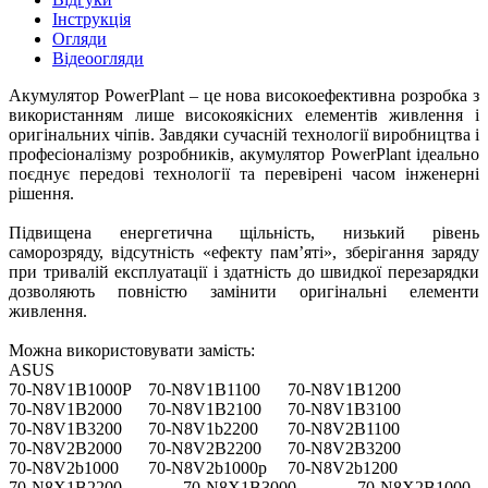
Інструкція
Огляди
Відеоогляди
Акумулятор PowerPlant – це нова високоефективна розробка з
використанням лише високоякісних елементів живлення і
оригінальних чіпів. Завдяки сучасній технології виробництва і
професіоналізму розробників, акумулятор PowerPlant ідеально
поєднує передові технології та перевірені часом інженерні
рішення.
Підвищена енергетична щільність, низький рівень
саморозряду, відсутність «ефекту пам’яті», зберігання заряду
при тривалій експлуатації і здатність до швидкої перезарядки
дозволяють повністю замінити оригінальні елементи
живлення.
Можна використовувати замість:
ASUS
70-N8V1B1000P
70-N8V1B1100
70-N8V1B1200
70-N8V1B2000
70-N8V1B2100
70-N8V1B3100
70-N8V1B3200
70-N8V1b2200
70-N8V2B1100
70-N8V2B2000
70-N8V2B2200
70-N8V2B3200
70-N8V2b1000
70-N8V2b1000p
70-N8V2b1200
70-N8X1B2200
70-N8X1B3000
70-N8X2B1000