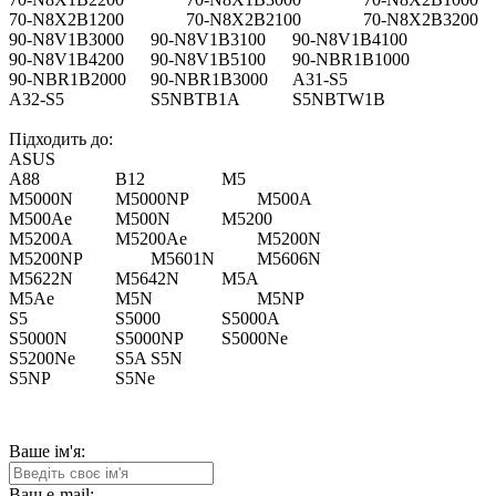
70-N8X2B1200
70-N8X2B2100
70-N8X2B3200
90-N8V1B3000
90-N8V1B3100
90-N8V1B4100
90-N8V1B4200
90-N8V1B5100
90-NBR1B1000
90-NBR1B2000
90-NBR1B3000
A31-S5
A32-S5
S5NBTB1A
S5NBTW1B
Підходить до:
ASUS
A88
B12
M5
M5000N
M5000NP
M500A
M500Ae
M500N
M5200
M5200A
M5200Ae
M5200N
M5200NP
M5601N
M5606N
M5622N
M5642N
M5A
M5Ae
M5N
M5NP
S5
S5000
S5000A
S5000N
S5000NP
S5000Ne
S5200Ne
S5A
S5N
S5NP
S5Ne
Ваше ім'я:
Ваш e-mail: