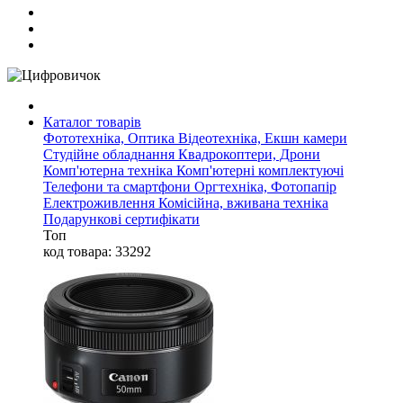
Каталог товарів
Фототехніка, Оптика
Відеотехніка, Екшн камери
Студійне обладнання
Квадрокоптери, Дрони
Комп'ютерна техніка
Комп'ютерні комплектуючі
Телефони та смартфони
Оргтехніка, Фотопапір
Електроживлення
Комісійна, вживана техніка
Подарункові сертифікати
Топ
код товара: 33292