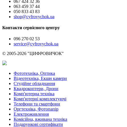
067 424 32 36
063 459 37 44
050 833 43 83
shop@cyfrovychok.ua
Контакти сервісного центру
096 270 02 53
service@cyfrovychok.ua
© 2005-2026 "ЦИФРОВИЧОК"
Фототехніка, Оптика
Відеотехніка, Екшн камери
Студійне обладнання
Квадрокоптери, Дрони
Комп'ютерна техніка
Комп'ютерні комплектуючі
Телефони та смартфони
Оргтехніка, Фотопапір
Електроживлення
Комісійна, вживана техніка
Подарункові сертифікати