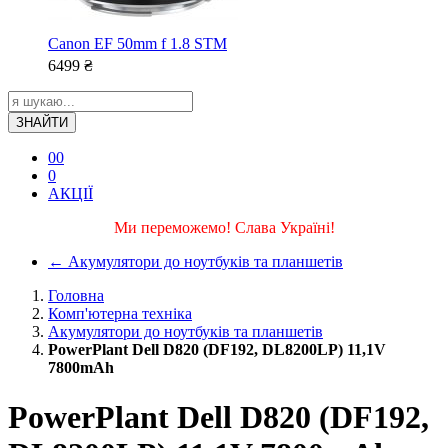
Canon EF 50mm f 1.8 STM
6499
₴
ЗНАЙТИ
0
0
0
АКЦІЇ
Ми переможемо! Слава Україні!
←
Акумулятори до ноутбуків та планшетів
Головна
Комп'ютерна техніка
Акумулятори до ноутбуків та планшетів
PowerPlant Dell D820 (DF192, DL8200LP) 11,1V
7800mAh
PowerPlant Dell D820 (DF192,