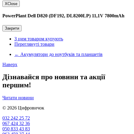
X
Close
PowerPlant Dell D820 (DF192, DL8200LP) 11,1V 7800mAh
Закрити
З цим товаром купують
Переглянуті товари
←
Акумулятори до ноутбуків та планшетів
Наверх
Дізнавайся про новини та акції
першим!
Читати новини
© 2026
Цифровичок
032 242 25 72
067 424 32 36
050 833 43 83