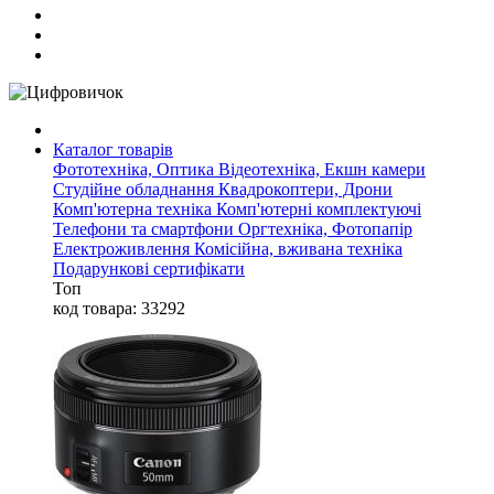
Каталог товарів
Фототехніка, Оптика
Відеотехніка, Екшн камери
Студійне обладнання
Квадрокоптери, Дрони
Комп'ютерна техніка
Комп'ютерні комплектуючі
Телефони та смартфони
Оргтехніка, Фотопапір
Електроживлення
Комісійна, вживана техніка
Подарункові сертифікати
Топ
код товара: 33292