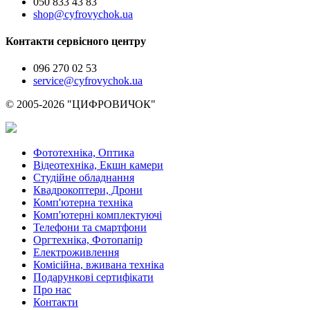
050 833 43 83
shop@cyfrovychok.ua
Контакти сервісного центру
096 270 02 53
service@cyfrovychok.ua
© 2005-2026 "ЦИФРОВИЧОК"
Фототехніка, Оптика
Відеотехніка, Екшн камери
Студійне обладнання
Квадрокоптери, Дрони
Комп'ютерна техніка
Комп'ютерні комплектуючі
Телефони та смартфони
Оргтехніка, Фотопапір
Електроживлення
Комісійна, вживана техніка
Подарункові сертифікати
Про нас
Контакти