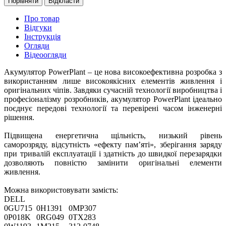
Порівняти
Відкласти
Про товар
Відгуки
Інструкція
Огляди
Відеоогляди
Акумулятор PowerPlant – це нова високоефективна розробка з
використанням лише високоякісних елементів живлення і
оригінальних чіпів. Завдяки сучасній технології виробництва і
професіоналізму розробників, акумулятор PowerPlant ідеально
поєднує передові технології та перевірені часом інженерні
рішення.
Підвищена енергетична щільність, низький рівень
саморозряду, відсутність «ефекту пам’яті», зберігання заряду
при тривалій експлуатації і здатність до швидкої перезарядки
дозволяють повністю замінити оригінальні елементи
живлення.
Можна використовувати замість:
DELL
0GU715
0H1391
0MP307
0P018K
0RG049
0TX283