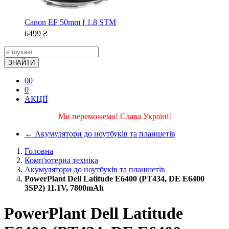
Canon EF 50mm f 1.8 STM
6499
₴
ЗНАЙТИ
0
0
0
АКЦІЇ
Ми переможемо! Слава Україні!
←
Акумулятори до ноутбуків та планшетів
Головна
Комп'ютерна техніка
Акумулятори до ноутбуків та планшетів
PowerPlant Dell Latitude E6400 (PT434, DE E6400
3SP2) 11.1V, 7800mAh
PowerPlant Dell Latitude