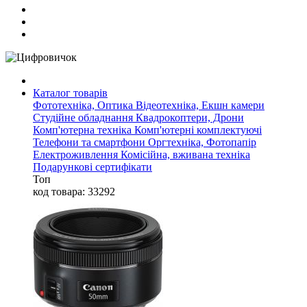
Каталог товарів
Фототехніка, Оптика
Відеотехніка, Екшн камери
Студійне обладнання
Квадрокоптери, Дрони
Комп'ютерна техніка
Комп'ютерні комплектуючі
Телефони та смартфони
Оргтехніка, Фотопапір
Електроживлення
Комісійна, вживана техніка
Подарункові сертифікати
Топ
код товара: 33292