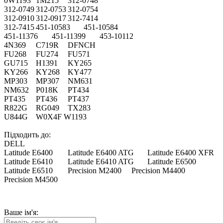
0W1193
1M215
312-0748
312-0749
312-0753
312-0754
312-0910
312-0917
312-7414
312-7415
451-10583
451-10584
451-11376
451-11399
453-10112
4N369
C719R
DFNCH
FU268
FU274
FU571
GU715
H1391
KY265
KY266
KY268
KY477
MP303
MP307
NM631
NM632
P018K
PT434
PT435
PT436
PT437
R822G
RG049
TX283
U844G
W0X4F W1193
Підходить до:
DELL
Latitude E6400
Latitude E6400 ATG
Latitude E6400 XFR
Latitude E6410
Latitude E6410 ATG
Latitude E6500
Latitude E6510
Precision M2400
Precision M4400
Precision M4500
Ваше ім'я: