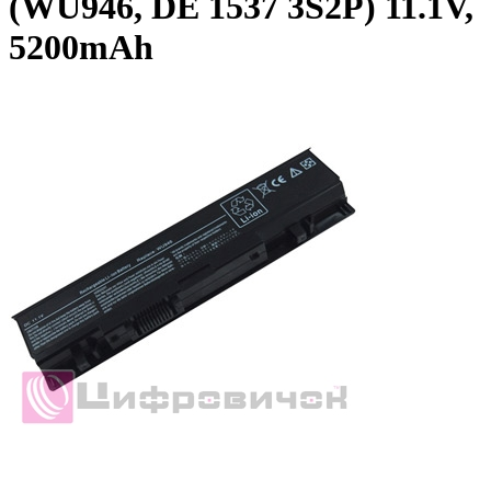
(WU946, DE 1537 3S2P) 11.1V,
5200mAh