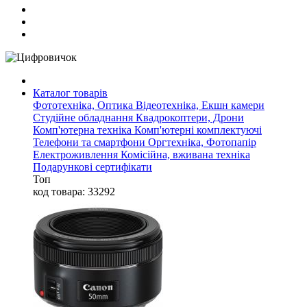
Каталог товарів
Фототехніка, Оптика
Відеотехніка, Екшн камери
Студійне обладнання
Квадрокоптери, Дрони
Комп'ютерна техніка
Комп'ютерні комплектуючі
Телефони та смартфони
Оргтехніка, Фотопапір
Електроживлення
Комісійна, вживана техніка
Подарункові сертифікати
Топ
код товара: 33292