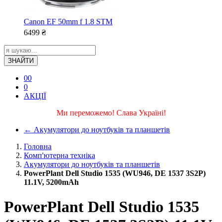
Canon EF 50mm f 1.8 STM
6499
₴
ЗНАЙТИ
0
0
0
АКЦІЇ
Ми переможемо! Слава Україні!
←
Акумулятори до ноутбуків та планшетів
Головна
Комп'ютерна техніка
Акумулятори до ноутбуків та планшетів
PowerPlant Dell Studio 1535 (WU946, DE 1537 3S2P)
11.1V, 5200mAh
PowerPlant Dell Studio 1535