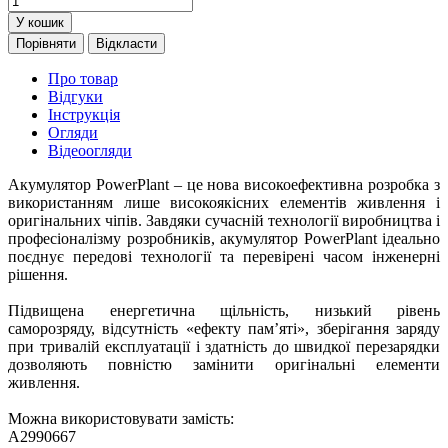
У кошик
Порівняти
Відкласти
Про товар
Відгуки
Інструкція
Огляди
Відеоогляди
Акумулятор PowerPlant – це нова високоефективна розробка з
використанням лише високоякісних елементів живлення і
оригінальних чіпів. Завдяки сучасній технології виробництва і
професіоналізму розробників, акумулятор PowerPlant ідеально
поєднує передові технології та перевірені часом інженерні
рішення.
Підвищена енергетична щільність, низький рівень
саморозряду, відсутність «ефекту пам’яті», зберігання заряду
при тривалій експлуатації і здатність до швидкої перезарядки
дозволяють повністю замінити оригінальні елементи
живлення.
Можна використовувати замість:
A2990667