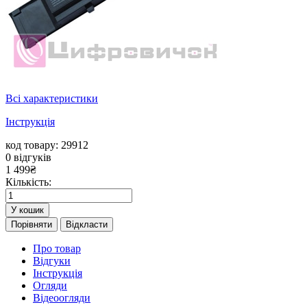
Всі характеристики
Інструкція
код товару: 29912
0
відгуків
1 499
₴
Кількість:
У кошик
Порівняти
Відкласти
Про товар
Відгуки
Інструкція
Огляди
Відеоогляди