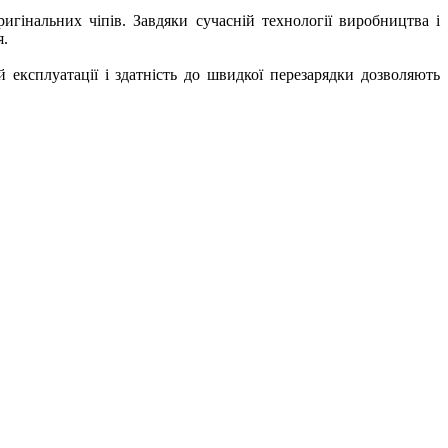
гінальних чіпів. Завдяки сучасній технології виробництва і
я.
й експлуатації і здатність до швидкої перезарядки дозволяють