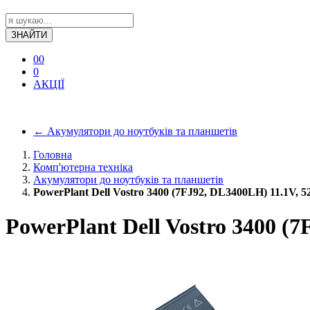
ЗНАЙТИ
0
0
0
АКЦІЇ
←
Акумулятори до ноутбуків та планшетів
Головна
Комп'ютерна техніка
Акумулятори до ноутбуків та планшетів
PowerPlant Dell Vostro 3400 (7FJ92, DL3400LH) 11.1V,
PowerPlant Dell Vostro 3400 (