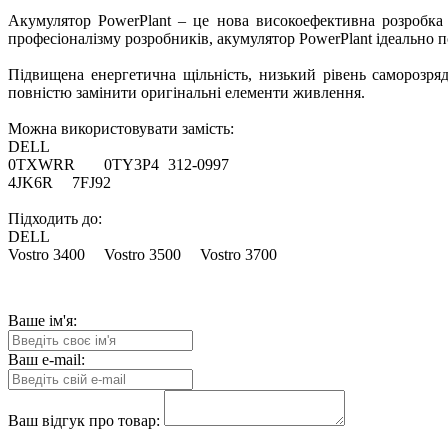
Акумулятор PowerPlant – це нова високоефективна розробка 
професіоналізму розробників, акумулятор PowerPlant ідеально п
Підвищена енергетична щільність, низький рівень саморозряду
повністю замінити оригінальні елементи живлення.
Можна використовувати замість:
DELL
0TXWRR
0TY3P4
312-0997
4JK6R
7FJ92
Підходить до:
DELL
Vostro 3400
Vostro 3500
Vostro 3700
Ваше ім'я:
Ваш e-mail:
Ваш відгук про товар: