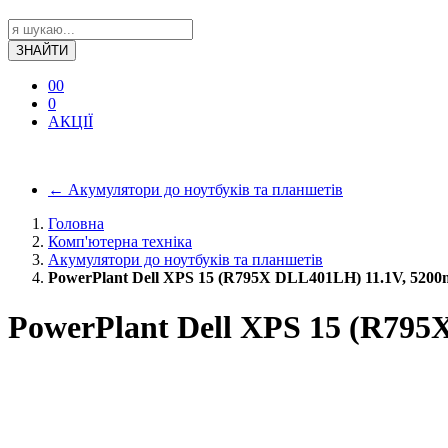
ЗНАЙТИ
0
0
0
АКЦІЇ
←
Акумулятори до ноутбуків та планшетів
Головна
Комп'ютерна техніка
Акумулятори до ноутбуків та планшетів
PowerPlant Dell XPS 15 (R795X DLL401LH) 11.1V, 520
PowerPlant Dell XPS 15 (R79