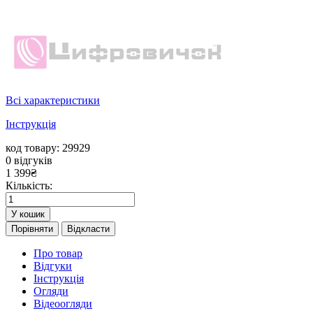
Всі характеристики
Інструкція
код товару: 29929
0
відгуків
1 399
₴
Кількість:
У кошик
Порівняти
Відкласти
Про товар
Відгуки
Інструкція
Огляди
Відеоогляди