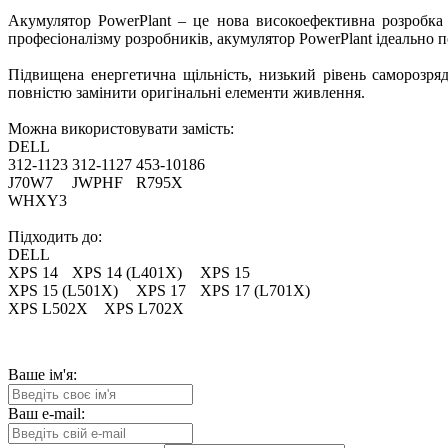
Акумулятор PowerPlant – це нова високоефективна розробка 
професіоналізму розробників, акумулятор PowerPlant ідеально п
Підвищена енергетична щільність, низький рівень саморозряду
повністю замінити оригінальні елементи живлення.
Можна використовувати замість:
DELL
312-1123
312-1127
453-10186
J70W7
JWPHF
R795X
WHXY3
Підходить до:
DELL
XPS 14
XPS 14 (L401X)
XPS 15
XPS 15 (L501X)
XPS 17
XPS 17 (L701X)
XPS L502X
XPS L702X
Ваше ім'я:
Ваш e-mail: