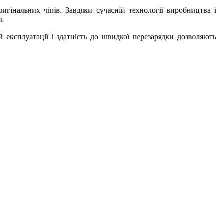
гінальних чіпів. Завдяки сучасній технології виробництва і
я.
й експлуатації і здатність до швидкої перезарядки дозволяють