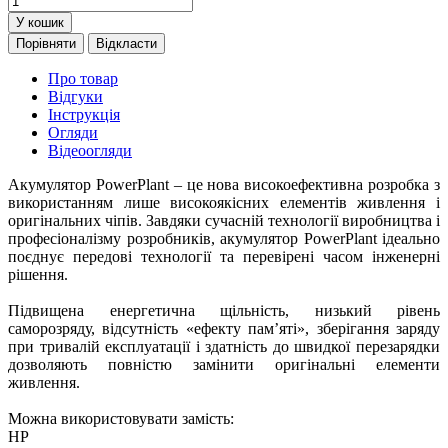
У кошик
Порівняти
Відкласти
Про товар
Відгуки
Інструкція
Огляди
Відеоогляди
Акумулятор PowerPlant – це нова високоефективна розробка з
використанням лише високоякісних елементів живлення і
оригінальних чіпів. Завдяки сучасній технології виробництва і
професіоналізму розробників, акумулятор PowerPlant ідеально
поєднує передові технології та перевірені часом інженерні
рішення.
Підвищена енергетична щільність, низький рівень
саморозряду, відсутність «ефекту пам’яті», зберігання заряду
при тривалій експлуатації і здатність до швидкої перезарядки
дозволяють повністю замінити оригінальні елементи
живлення.
Можна використовувати замість:
HP