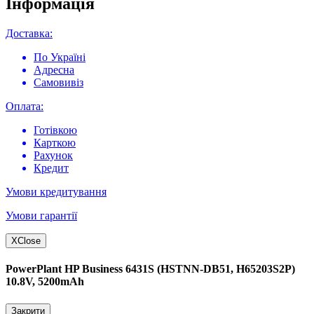
Інформація
Доставка:
По Україні
Адресна
Самовивіз
Оплата:
Готівкою
Карткою
Рахунок
Кредит
Умови кредитування
Умови гарантії
X
Close
PowerPlant HP Business 6431S (HSTNN-DB51, H65203S2P)
10.8V, 5200mAh
Закрити