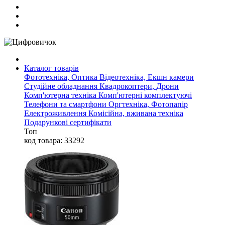
Каталог товарів
Фототехніка, Оптика
Відеотехніка, Екшн камери
Студійне обладнання
Квадрокоптери, Дрони
Комп'ютерна техніка
Комп'ютерні комплектуючі
Телефони та смартфони
Оргтехніка, Фотопапір
Електроживлення
Комісійна, вживана техніка
Подарункові сертифікати
Топ
код товара: 33292