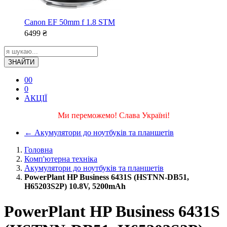
Canon EF 50mm f 1.8 STM
6499
₴
ЗНАЙТИ
0
0
0
АКЦІЇ
Ми переможемо! Слава Україні!
←
Акумулятори до ноутбуків та планшетів
Головна
Комп'ютерна техніка
Акумулятори до ноутбуків та планшетів
PowerPlant HP Business 6431S (HSTNN-DB51,
H65203S2P) 10.8V, 5200mAh
PowerPlant HP Business 6431S