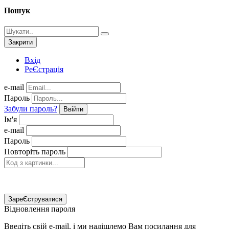
Пошук
Закрити
Вхід
РеЄстрація
e-mail
Пароль
Забули пароль?
Ввійти
Ім'я
e-mail
Пароль
Повторіть пароль
ЗареЄструватися
Відновлення пароля
Введіть свій e-mail, і ми надішлемо Вам посилання для