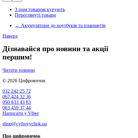
З цим товаром купують
Переглянуті товари
←
Акумулятори до ноутбуків та планшетів
Наверх
Дізнавайся про новини та акції
першим!
Читати новини
© 2026
Цифровичок
032 242 25 72
067 424 32 36
050 833 43 83
063 459 37 44
Написати у Viber
shop@cyfrovychok.ua
Про цифровичок