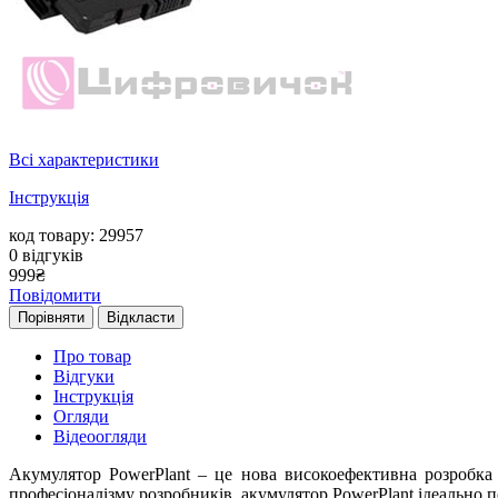
Всі характеристики
Інструкція
код товару: 29957
0
відгуків
999
₴
Повідомити
Порівняти
Відкласти
Про товар
Відгуки
Інструкція
Огляди
Відеоогляди
Акумулятор PowerPlant – це нова високоефективна розробка 
професіоналізму розробників, акумулятор PowerPlant ідеально п