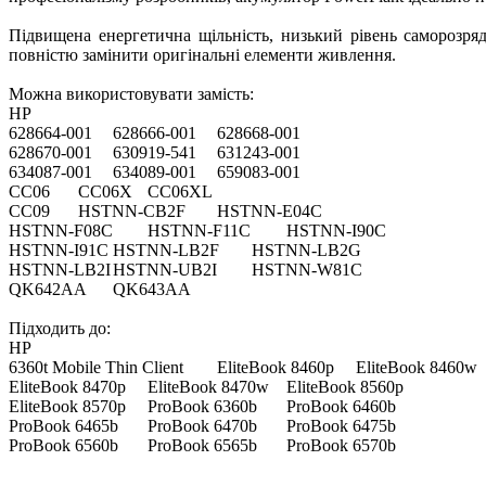
Підвищена енергетична щільність, низький рівень саморозряду
повністю замінити оригінальні елементи живлення.
Можна використовувати замість:
HP
628664-001
628666-001
628668-001
628670-001
630919-541
631243-001
634087-001
634089-001
659083-001
CC06
CC06X
CC06XL
CC09
HSTNN-CB2F
HSTNN-E04C
HSTNN-F08C
HSTNN-F11C
HSTNN-I90C
HSTNN-I91C
HSTNN-LB2F
HSTNN-LB2G
HSTNN-LB2I
HSTNN-UB2I
HSTNN-W81C
QK642AA
QK643AA
Підходить до:
HP
6360t Mobile Thin Client
EliteBook 8460p
EliteBook 8460w
EliteBook 8470p
EliteBook 8470w
EliteBook 8560p
EliteBook 8570p
ProBook 6360b
ProBook 6460b
ProBook 6465b
ProBook 6470b
ProBook 6475b
ProBook 6560b
ProBook 6565b
ProBook 6570b