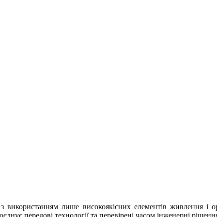
з використанням лише високоякісних елементів живлення і ори
оєднує передові технології та перевірені часом інженерні рішенн