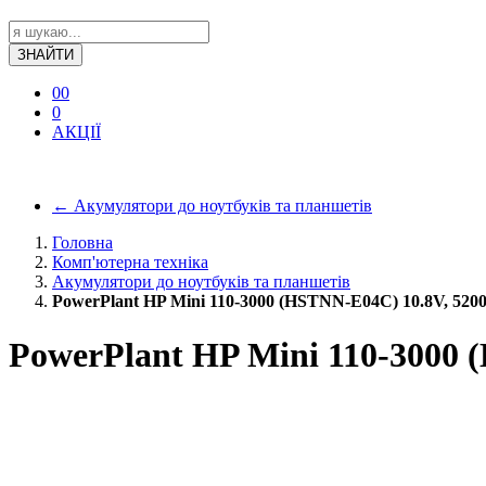
ЗНАЙТИ
0
0
0
АКЦІЇ
←
Акумулятори до ноутбуків та планшетів
Головна
Комп'ютерна техніка
Акумулятори до ноутбуків та планшетів
PowerPlant HP Mini 110-3000 (HSTNN-E04C) 10.8V, 52
PowerPlant HP Mini 110-3000