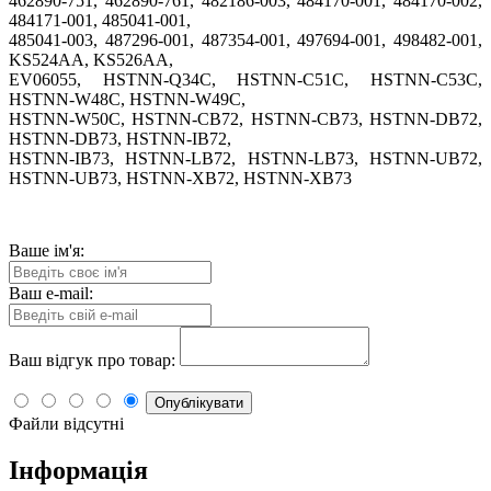
462890-751, 462890-761, 482186-003, 484170-001, 484170-002,
484171-001, 485041-001,
485041-003, 487296-001, 487354-001, 497694-001, 498482-001,
KS524AA, KS526AA,
EV06055, HSTNN-Q34C, HSTNN-C51C, HSTNN-C53C,
HSTNN-W48C, HSTNN-W49C,
HSTNN-W50C, HSTNN-CB72, HSTNN-CB73, HSTNN-DB72,
HSTNN-DB73, HSTNN-IB72,
HSTNN-IB73, HSTNN-LB72, HSTNN-LB73, HSTNN-UB72,
HSTNN-UB73, HSTNN-XB72, HSTNN-XB73
Ваше ім'я:
Ваш e-mail:
Ваш відгук про товар:
Опублікувати
Файли відсутні
Інформація