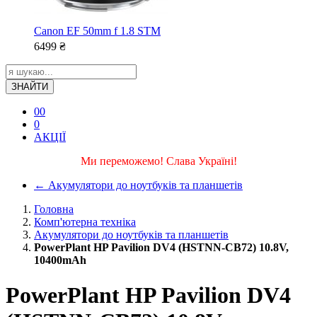
Canon EF 50mm f 1.8 STM
6499
₴
ЗНАЙТИ
0
0
0
АКЦІЇ
Ми переможемо! Слава Україні!
←
Акумулятори до ноутбуків та планшетів
Головна
Комп'ютерна техніка
Акумулятори до ноутбуків та планшетів
PowerPlant HP Pavilion DV4 (HSTNN-CB72) 10.8V,
10400mAh
PowerPlant HP Pavilion DV4