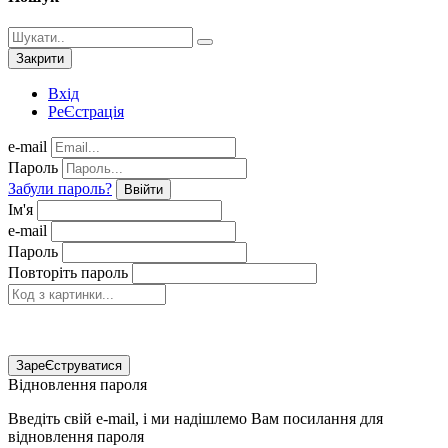
Закрити
Вхід
РеЄстрація
e-mail
Пароль
Забули пароль?
Ввійти
Ім'я
e-mail
Пароль
Повторіть пароль
ЗареЄструватися
Відновлення пароля
Введіть свій e-mail, і ми надішлемо Вам посилання для
відновлення пароля