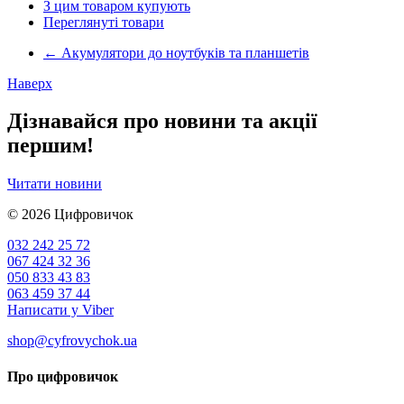
З цим товаром купують
Переглянуті товари
←
Акумулятори до ноутбуків та планшетів
Наверх
Дізнавайся про новини та акції
першим!
Читати новини
© 2026
Цифровичок
032 242 25 72
067 424 32 36
050 833 43 83
063 459 37 44
Написати у Viber
shop@cyfrovychok.ua
Про цифровичок