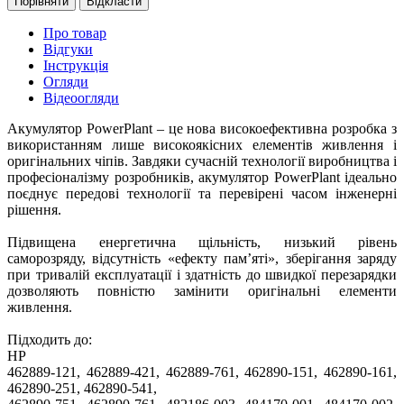
Порівняти
Відкласти
Про товар
Відгуки
Інструкція
Огляди
Відеоогляди
Акумулятор PowerPlant – це нова високоефективна розробка з
використанням лише високоякісних елементів живлення і
оригінальних чіпів. Завдяки сучасній технології виробництва і
професіоналізму розробників, акумулятор PowerPlant ідеально
поєднує передові технології та перевірені часом інженерні
рішення.
Підвищена енергетична щільність, низький рівень
саморозряду, відсутність «ефекту пам’яті», зберігання заряду
при тривалій експлуатації і здатність до швидкої перезарядки
дозволяють повністю замінити оригінальні елементи
живлення.
Підходить до:
HP
462889-121, 462889-421, 462889-761, 462890-151, 462890-161,
462890-251, 462890-541,