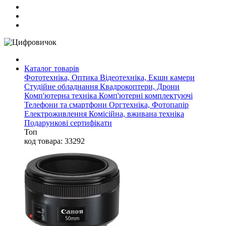
Каталог товарів
Фототехніка, Оптика
Відеотехніка, Екшн камери
Студійне обладнання
Квадрокоптери, Дрони
Комп'ютерна техніка
Комп'ютерні комплектуючі
Телефони та смартфони
Оргтехніка, Фотопапір
Електроживлення
Комісійна, вживана техніка
Подарункові сертифікати
Топ
код товара: 33292