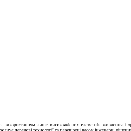
з використанням лише високоякісних елементів живлення і ори
оєднує передові технології та перевірені часом інженерні рішенн