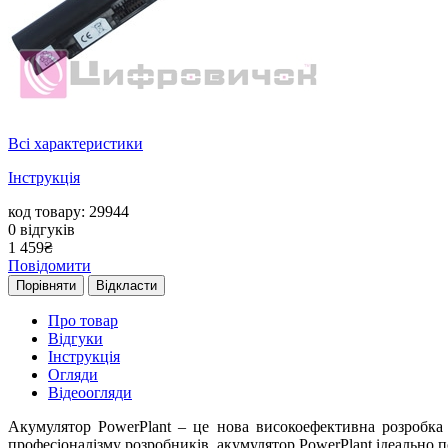
Всі характеристики
Інструкція
код товару: 29944
0
відгуків
1 459
₴
Повідомити
Порівняти
Відкласти
Про товар
Відгуки
Інструкція
Огляди
Відеоогляди
Акумулятор PowerPlant – це нова високоефективна розробка 
професіоналізму розробників, акумулятор PowerPlant ідеально п