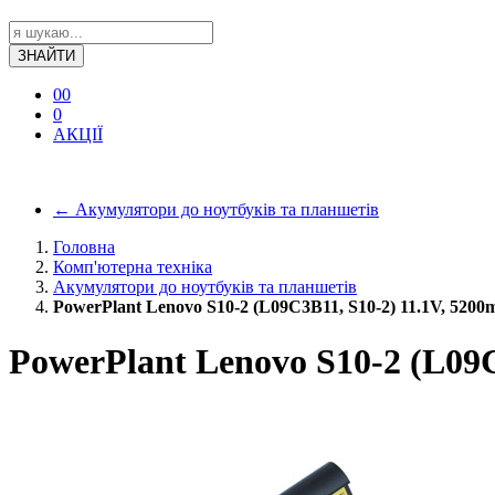
ЗНАЙТИ
0
0
0
АКЦІЇ
←
Акумулятори до ноутбуків та планшетів
Головна
Комп'ютерна техніка
Акумулятори до ноутбуків та планшетів
PowerPlant Lenovo S10-2 (L09C3B11, S10-2) 11.1V, 520
PowerPlant Lenovo S10-2 (L09