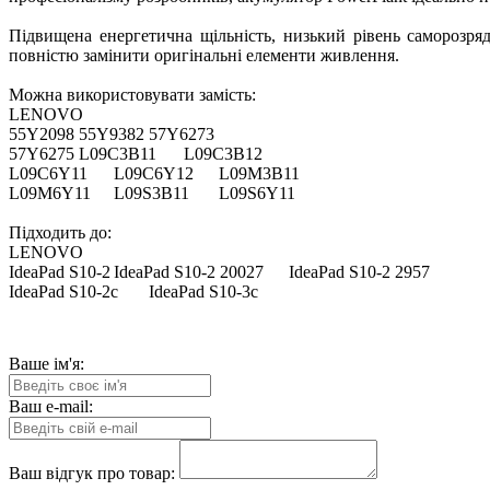
Підвищена енергетична щільність, низький рівень саморозряду
повністю замінити оригінальні елементи живлення.
Можна використовувати замість:
LENOVO
55Y2098
55Y9382
57Y6273
57Y6275
L09C3B11
L09C3B12
L09C6Y11
L09C6Y12
L09M3B11
L09M6Y11
L09S3B11
L09S6Y11
Підходить до:
LENOVO
IdeaPad S10-2
IdeaPad S10-2 20027
IdeaPad S10-2 2957
IdeaPad S10-2c
IdeaPad S10-3c
Ваше ім'я:
Ваш e-mail:
Ваш відгук про товар: