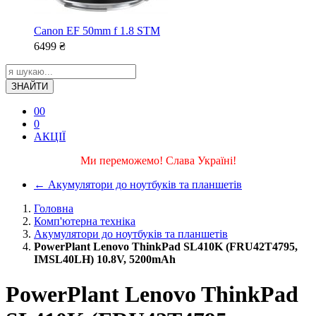
Canon EF 50mm f 1.8 STM
6499
₴
ЗНАЙТИ
0
0
0
АКЦІЇ
Ми переможемо! Слава Україні!
←
Акумулятори до ноутбуків та планшетів
Головна
Комп'ютерна техніка
Акумулятори до ноутбуків та планшетів
PowerPlant Lenovo ThinkPad SL410K (FRU42T4795,
IMSL40LH) 10.8V, 5200mAh
PowerPlant Lenovo ThinkPad