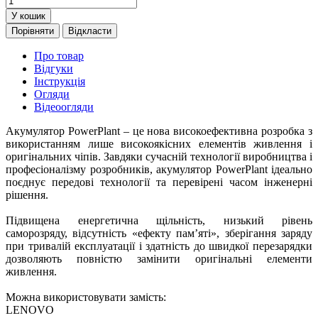
У кошик
Порівняти
Відкласти
Про товар
Відгуки
Інструкція
Огляди
Відеоогляди
Акумулятор PowerPlant – це нова високоефективна розробка з
використанням лише високоякісних елементів живлення і
оригінальних чіпів. Завдяки сучасній технології виробництва і
професіоналізму розробників, акумулятор PowerPlant ідеально
поєднує передові технології та перевірені часом інженерні
рішення.
Підвищена енергетична щільність, низький рівень
саморозряду, відсутність «ефекту пам’яті», зберігання заряду
при тривалій експлуатації і здатність до швидкої перезарядки
дозволяють повністю замінити оригінальні елементи
живлення.
Можна використовувати замість:
LENOVO