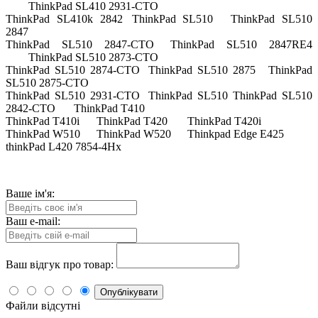
ThinkPad SL410 2931-CTO
ThinkPad SL410k 2842
ThinkPad SL510
ThinkPad SL510
2847
ThinkPad SL510 2847-CTO
ThinkPad SL510 2847RE4
ThinkPad SL510 2873-CTO
ThinkPad SL510 2874-CTO
ThinkPad SL510 2875
ThinkPad
SL510 2875-CTO
ThinkPad SL510 2931-CTO
ThinkPad SL510 ThinkPad SL510
2842-CTO
ThinkPad T410
ThinkPad T410i
ThinkPad T420
ThinkPad T420i
ThinkPad W510
ThinkPad W520
Thinkpad Edge E425
thinkPad L420 7854-4Hx
Ваше ім'я:
Ваш e-mail:
Ваш відгук про товар:
Опублікувати
Файли відсутні