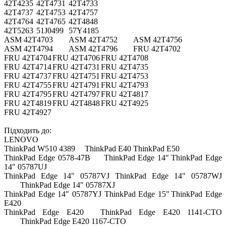
42T4235
42T4731
42T4733
42T4737
42T4753
42T4757
42T4764
42T4765
42T4848
42T5263
51J0499
57Y4185
ASM 42T4703
ASM 42T4752
ASM 42T4756
ASM 42T4794
ASM 42T4796
FRU 42T4702
FRU 42T4704
FRU 42T4706
FRU 42T4708
FRU 42T4714
FRU 42T4731
FRU 42T4735
FRU 42T4737
FRU 42T4751
FRU 42T4753
FRU 42T4755
FRU 42T4791
FRU 42T4793
FRU 42T4795
FRU 42T4797
FRU 42T4817
FRU 42T4819
FRU 42T4848
FRU 42T4925
FRU 42T4927
Підходить до:
LENOVO
ThinkPad W510 4389
ThinkPad E40
ThinkPad E50
ThinkPad Edge 0578-47B
ThinkPad Edge 14"
ThinkPad Edge
14" 05787UJ
ThinkPad Edge 14" 05787VJ
ThinkPad Edge 14" 05787WJ
ThinkPad Edge 14" 05787XJ
ThinkPad Edge 14" 05787YJ
ThinkPad Edge 15"
ThinkPad Edge
E420
ThinkPad Edge E420
ThinkPad Edge E420 1141-CTO
ThinkPad Edge E420 1167-CTO