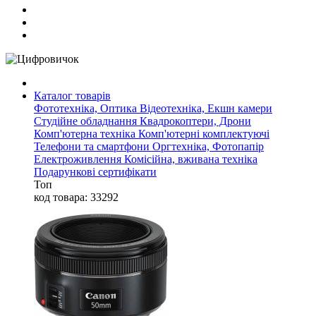
Каталог товарів
Фототехніка, Оптика
Відеотехніка, Екшн камери
Студійне обладнання
Квадрокоптери, Дрони
Комп'ютерна техніка
Комп'ютерні комплектуючі
Телефони та смартфони
Оргтехніка, Фотопапір
Електроживлення
Комісійна, вживана техніка
Подарункові сертифікати
Топ
код товара: 33292