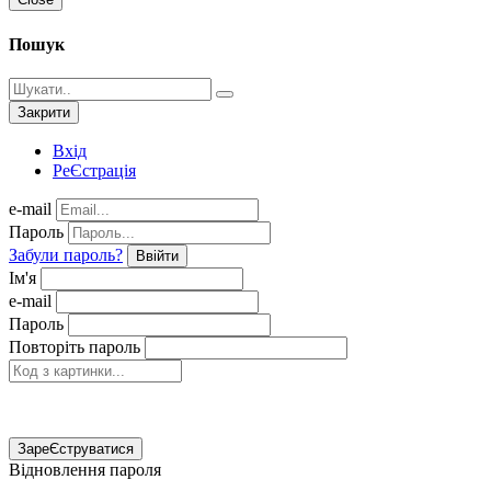
Пошук
Закрити
Вхід
РеЄстрація
e-mail
Пароль
Забули пароль?
Ввійти
Ім'я
e-mail
Пароль
Повторіть пароль
ЗареЄструватися
Відновлення пароля