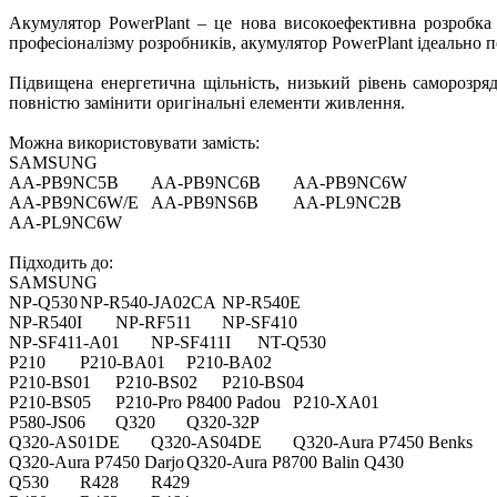
Акумулятор PowerPlant – це нова високоефективна розробка 
професіоналізму розробників, акумулятор PowerPlant ідеально п
Підвищена енергетична щільність, низький рівень саморозряду
повністю замінити оригінальні елементи живлення.
Можна використовувати замість:
SAMSUNG
AA-PB9NC5B
AA-PB9NC6B
AA-PB9NC6W
AA-PB9NC6W/E
AA-PB9NS6B
AA-PL9NC2B
AA-PL9NC6W
Підходить до:
SAMSUNG
NP-Q530
NP-R540-JA02CA
NP-R540E
NP-R540I
NP-RF511
NP-SF410
NP-SF411-A01
NP-SF411I
NT-Q530
P210
P210-BA01
P210-BA02
P210-BS01
P210-BS02
P210-BS04
P210-BS05
P210-Pro P8400 Padou
P210-XA01
P580-JS06
Q320
Q320-32P
Q320-AS01DE
Q320-AS04DE
Q320-Aura P7450 Benks
Q320-Aura P7450 Darjo
Q320-Aura P8700 Balin
Q430
Q530
R428
R429