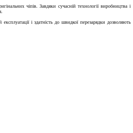
гінальних чіпів. Завдяки сучасній технології виробництва і
я.
й експлуатації і здатність до швидкої перезарядки дозволяють