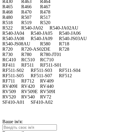
R430
R463
R464
R465
R466
R467
R468
R470
R478
R480
R507
R517
R518
R519
R520
R522
R540-JA02
R540-JA02AU
R540-JA04
R540-JA05
R540-JA06
R540-JA08
R540-JA09
R540-JS03AU
R540-JS08AU
R580
R718
R720
R720-AS02DE
R728
R730
R780
R780-JT01
RC410
RC510
RC710
RF411
RF511
RF511-S01
RF511-S02
RF511-S03
RF511-S04
RF511-S05
RF511-S07
RF512
RF711
RF712
RV409
RV409I
RV420
RV440
RV509
RV509E
RV509I
RV520
RV540
RV72
SF410-A01
SF410-A02
Ваше ім'я: