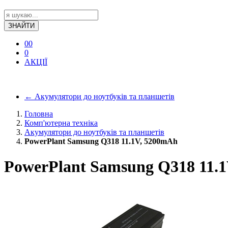
ЗНАЙТИ
0
0
0
АКЦІЇ
←
Акумулятори до ноутбуків та планшетів
Головна
Комп'ютерна техніка
Акумулятори до ноутбуків та планшетів
PowerPlant Samsung Q318 11.1V, 5200mAh
PowerPlant Samsung Q318 11.