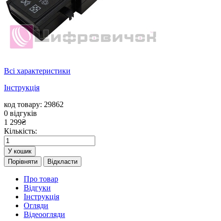
Всі характеристики
Інструкція
код товару: 29862
0
відгуків
1 299
₴
Кількість:
У кошик
Порівняти
Відкласти
Про товар
Відгуки
Інструкція
Огляди
Відеоогляди