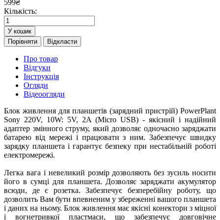
599
₴
Кількість:
У кошик
Порівняти
Відкласти
Про товар
Відгуки
Інструкція
Огляди
Відеоогляди
Блок живлення для планшетів (зарядний пристрій) PowerPlant
Sony 220V, 10W: 5V, 2A (Micro USB) - якісний і надійний
адаптер змінного струму, який дозволяє одночасно заряджати
батарею від мережі і працювати з ним. Забезпечує швидку
зарядку планшета і гарантує безпеку при нестабільній роботі
електромережі.
Легка вага і невеликий розмір дозволяють без зусиль носити
його в сумці для планшета. Дозволяє заряджати акумулятор
всюди, де є розетка. Забезпечує безперебійну роботу, що
дозволить Вам бути впевненим у збереженні вашого планшета
і даних на ньому. Блок живлення має якісні конектори з міцної
і вогнетривкої пластмаси, що забезпечує довговічне