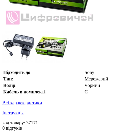
Підходить до
:
Sony
Тип
:
Мережевий
Колір
:
Чорний
Кабель в комплекті
:
Є
Всі характеристики
Інструкція
код товару: 37171
0
відгуків