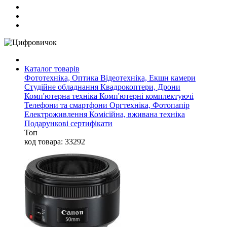
Каталог товарів
Фототехніка, Оптика
Відеотехніка, Екшн камери
Студійне обладнання
Квадрокоптери, Дрони
Комп'ютерна техніка
Комп'ютерні комплектуючі
Телефони та смартфони
Оргтехніка, Фотопапір
Електроживлення
Комісійна, вживана техніка
Подарункові сертифікати
Топ
код товара: 33292